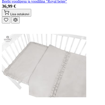
Beebi voodipesu ja voodilina "Royal beige"
36,99 €
Lisa ostukorvi