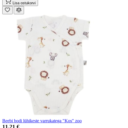
Lisa ostukorvi
Beebi bodi lühikeste varrukatega "Kos" zoo
11,21 €