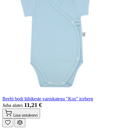
Beebi bodi lühikeste varrukatega "Kos" iceberg
11,21 €
Juba alates
Lisa ostukorvi