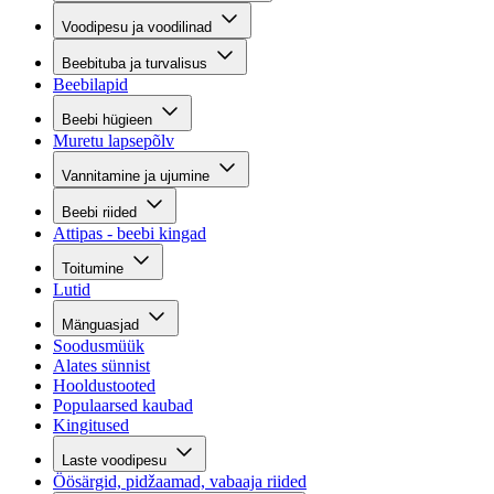
Voodipesu ja voodilinad
Beebituba ja turvalisus
Beebilapid
Beebi hügieen
Muretu lapsepõlv
Vannitamine ja ujumine
Beebi riided
Attipas - beebi kingad
Toitumine
Lutid
Mänguasjad
Soodusmüük
Alates sünnist
Hooldustooted
Populaarsed kaubad
Kingitused
Laste voodipesu
Öösärgid, pidžaamad, vabaaja riided