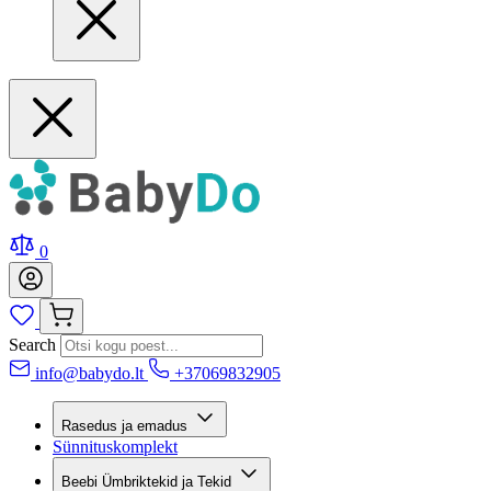
0
Search
info@babydo.lt
+37069832905
Rasedus ja emadus
Sünnituskomplekt
Beebi Ümbriktekid ja Tekid