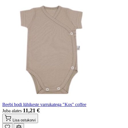
Beebi bodi lühikeste varrukatega "Kos" coffee
11,21 €
Juba alates
Lisa ostukorvi