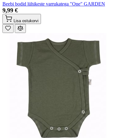
Beebi bodid lühikeste varrukatega "One" GARDEN
9,99 €
Lisa ostukorvi