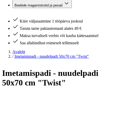
Beebide magamiskotid ja pesad
Kiire väljasaatmine 1 tööpäeva jooksul
Tasuta tarne pakiautomaati alates 49 €
Maksa turvaliselt veebis või kauba kättesaamisel
Saa allahindlust esimeselt tellimuselt
Avaleht
/
Imetamispadi - nuudelpadi 50x70 cm "Twist"
Imetamispadi - nuudelpadi
50x70 cm "Twist"