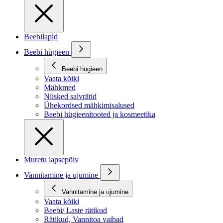
Beebilapid
Beebi hügieen
Beebi hügieen
Vaata kõiki
Mähkmed
Niisked salvrätid
Ühekordsed mähkimisalused
Beebi hügieenitooted ja kosmeetika
Muretu lapsepõlv
Vannitamine ja ujumine
Vannitamine ja ujumine
Vaata kõiki
Beebi/ Laste rätikud
Rätikud, Vannitoa vaibad