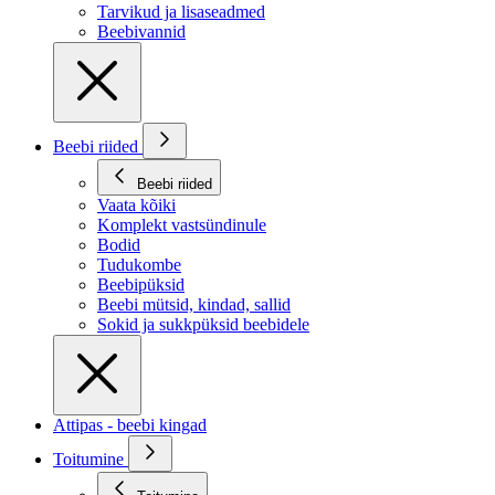
Tarvikud ja lisaseadmed
Beebivannid
Beebi riided
Beebi riided
Vaata kõiki
Komplekt vastsündinule
Bodid
Tudukombe
Beebipüksid
Beebi mütsid, kindad, sallid
Sokid ja sukkpüksid beebidele
Attipas - beebi kingad
Toitumine