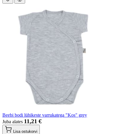
Beebi bodi lühikeste varrukatega "Kos" grey
11,21 €
Juba alates
Lisa ostukorvi