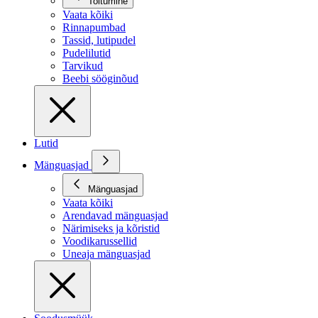
Toitumine
Vaata kõiki
Rinnapumbad
Tassid, lutipudel
Pudelilutid
Tarvikud
Beebi sööginõud
Lutid
Mänguasjad
Mänguasjad
Vaata kõiki
Arendavad mänguasjad
Närimiseks ja kõristid
Voodikarussellid
Uneaja mänguasjad