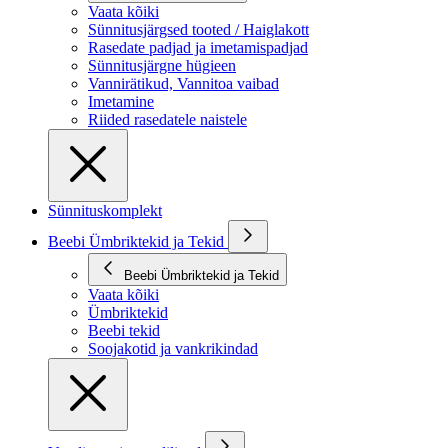
Vaata kõiki
Sünnitusjärgsed tooted / Haiglakott
Rasedate padjad ja imetamispadjad
Sünnitusjärgne hügieen
Vannirätikud, Vannitoa vaibad
Imetamine
Riided rasedatele naistele
Sünnituskomplekt
Beebi Ümbriktekid ja Tekid
Beebi Ümbriktekid ja Tekid
Vaata kõiki
Ümbriktekid
Beebi tekid
Soojakotid ja vankrikindad