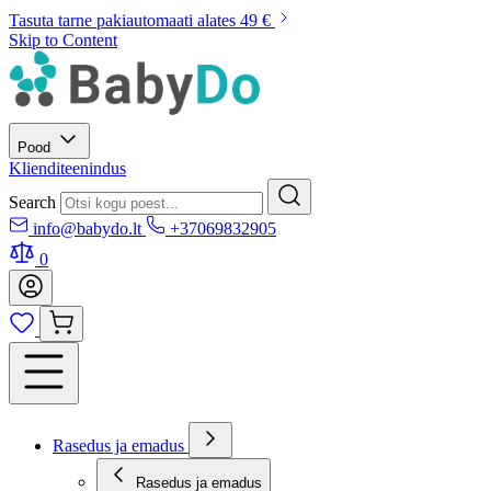
Tasuta tarne pakiautomaati alates 49 €
Skip to Content
Pood
Klienditeenindus
Search
info@babydo.lt
+37069832905
0
Rasedus ja emadus
Rasedus ja emadus