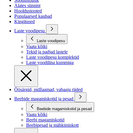
Soodusmüük
Alates sünnist
Hooldustooted
Populaarsed kaubad
Kingitused
Laste voodipesu
Laste voodipesu
Vaata kõiki
Tekid ja padjad lastele
Laste voodipesu komplektid
Laste voodilina kummiga
Öösärgid, pidžaamad, vabaaja riided
Beebide magamiskotid ja pesad
Beebide magamiskotid ja pesad
Vaata kõiki
Beebi magamiskotid
Beebipesad ja mähkimiskott