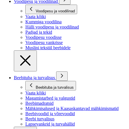
Voodipesu ja voodilinad
Voodipesu ja voodilinad
Vaata kõiki
Kummiga voodilina
Hälli voodipesu ja voodilinad
Padjad ja tekid
Voodipesu voodisse
Voodipesu vankrisse
Muslini tekstiil beebidele
Beebituba ja turvalisus
Beebituba ja turvalisus
Vaata kõiki
Magamistarbed ja valgustid
Beebimadratsid
Mähkimisalused ja Kaasaskantavad mähkimismatid
Beebivoodid ja võrevoodid
Beebi turvalisus
Lapsevankrid ja turvahällid