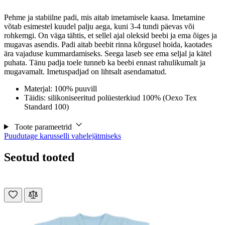
Pehme ja stabiilne padi, mis aitab imetamisele kaasa. Imetamine
võtab esimestel kuudel palju aega, kuni 3-4 tundi päevas või
rohkemgi. On väga tähtis, et sellel ajal oleksid beebi ja ema õiges ja
mugavas asendis. Padi aitab beebit rinna kõrgusel hoida, kaotades
ära vajaduse kummardamiseks. Seega laseb see ema seljal ja kätel
puhata. Tänu padja toele tunneb ka beebi ennast rahulikumalt ja
mugavamalt. Imetuspadjad on lihtsalt asendamatud.
Materjal: 100% puuvill
Täidis: silikoniseeritud polüesterkiud 100% (Oexo Tex
Standard 100)
Toote parameetrid
Puudutage karusselli vahelejätmiseks
Seotud tooted