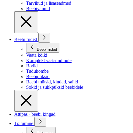
Tarvikud ja lisaseadmed
Beebivannid
Beebi riided
Beebi riided
Vaata kõiki
Komplekt vastsündinule
Bodid
Tudukombe
Beebipüksid
Beebi mütsid, kindad, sallid
Sokid ja sukkpüksid beebidele
Attipas - beebi kingad
Toitumine