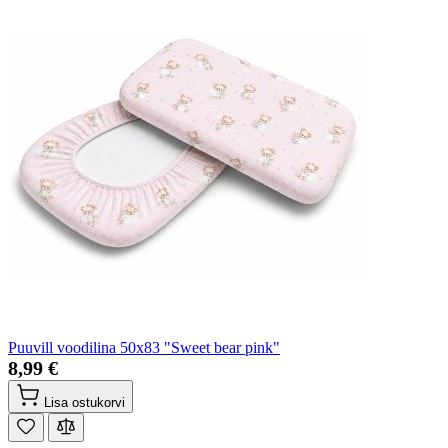
Puuvill voodilina 50x83 "Sweet bear pink"
8,99 €
Lisa ostukorvi