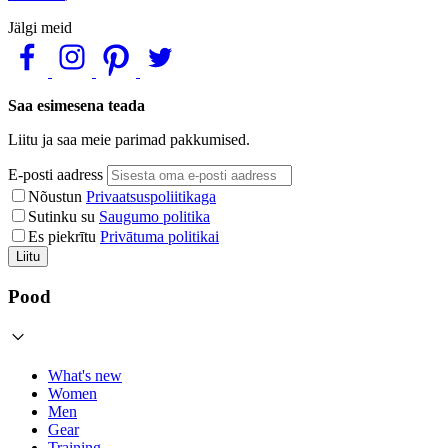
Jälgi meid
Saa esimesena teada
Liitu ja saa meie parimad pakkumised.
E-posti aadress
Nõustun
Privaatsuspoliitikaga
Sutinku su
Saugumo politika
Es piekrītu
Privātuma politikai
Liitu
Pood
What's new
Women
Men
Gear
Training