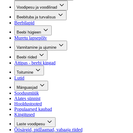
Voodipesu ja voodilinad
Beebituba ja turvalisus
Beebilapid
Beebi hügieen
Muretu lapsepõlv
Vannitamine ja ujumine
Beebi riided
Attipas - beebi kingad
Toitumine
Lutid
Mänguasjad
Soodusmüük
Alates sünnist
Hooldustooted
Populaarsed kaubad
Kingitused
Laste voodipesu
Öösärgid, pidžaamad, vabaaja riided