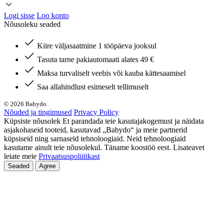
Logi sisse
Loo konto
Nõusoleku seaded
Kiire väljasaatmine 1 tööpäeva jooksul
Tasuta tarne pakiautomaati alates 49 €
Maksa turvaliselt veebis või kauba kättesaamisel
Saa allahindlust esimeselt tellimuselt
© 2026 Babydo
Nõuded ja tingimused
Privacy Policy
Küpsiste nõusolek Et parandada teie kasutajakogemust ja näidata
asjakohaseid tooteid, kasutavad „Babydo“ ja meie partnerid
küpsiseid ning sarnaseid tehnoloogiaid. Neid tehnoloogiaid
kasutame ainult teie nõusolekul. Täname koostöö eest. Lisateavet
leiate meie
Privaatsuspoliitikast
Seaded
Agree