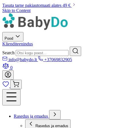
Tasuta tarne pakiautomaati alates 49 €
Skip to Content
Pood
Klienditeenindus
Search
info@babydo.lt
+37069832905
0
Rasedus ja emadus
Rasedus ja emadus