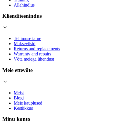
Allahindlus
Klienditeenindus
Tellimuse tarne
Makseviisid
Returns and replacements
Warranty and repairs
Võta meiega ühendust
Meie ettevõte
Meist
Blogi
Meie kauplused
Kestlikkus
Minu konto