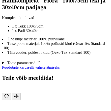
Hällikomplekt "Flora" 100x75cm teki ja
30x40cm padjaga
Komplekti kuuluvad
1 x Tekk 100x75cm
1 x Padi 30x40cm
Ühe külje materjal: 100% puuvillane
Teise poole materjal: 100% polüestri kiud (Oexo Tex Standard
100)
Täitevooder: polüestri kiud (Oexo Tex Standard 100)
Toote parameetrid
Puudutage karusselli vahelejätmiseks
Teile võib meeldida!