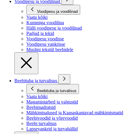
Voodipesu ja voodilinad
Voodipesu ja voodilinad
Vaata kõiki
Kummiga voodilina
Hälli voodipesu ja voodilinad
Padjad ja tekid
Voodipesu voodisse
Voodipesu vankrisse
Muslini tekstiil beebidele
Beebituba ja turvalisus
Beebituba ja turvalisus
Vaata kõiki
Magamistarbed ja valgustid
Beebimadratsid
Mähkimisalused ja Kaasaskantavad mähkimismatid
Beebivoodid ja võrevoodid
Beebi turvalisus
Lapsevankrid ja turvahällid