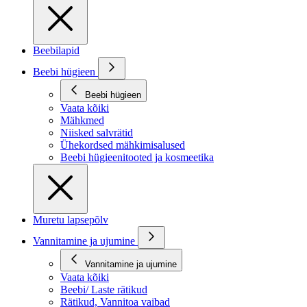
Beebilapid
Beebi hügieen
Beebi hügieen
Vaata kõiki
Mähkmed
Niisked salvrätid
Ühekordsed mähkimisalused
Beebi hügieenitooted ja kosmeetika
Muretu lapsepõlv
Vannitamine ja ujumine
Vannitamine ja ujumine
Vaata kõiki
Beebi/ Laste rätikud
Rätikud, Vannitoa vaibad