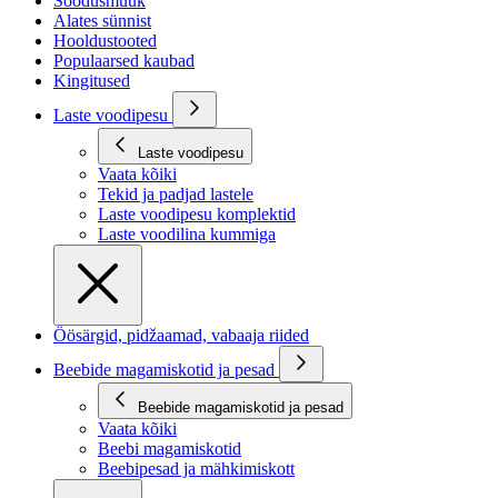
Soodusmüük
Alates sünnist
Hooldustooted
Populaarsed kaubad
Kingitused
Laste voodipesu
Laste voodipesu
Vaata kõiki
Tekid ja padjad lastele
Laste voodipesu komplektid
Laste voodilina kummiga
Öösärgid, pidžaamad, vabaaja riided
Beebide magamiskotid ja pesad
Beebide magamiskotid ja pesad
Vaata kõiki
Beebi magamiskotid
Beebipesad ja mähkimiskott