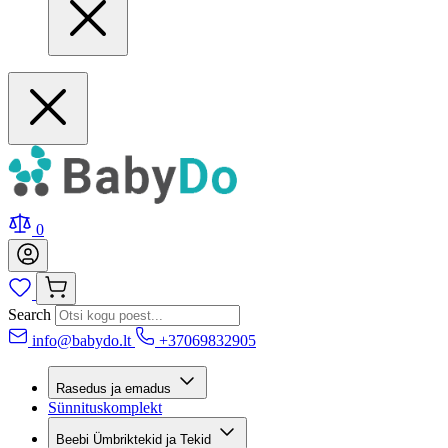
0
Search
info@babydo.lt
+37069832905
Rasedus ja emadus
Sünnituskomplekt
Beebi Ümbriktekid ja Tekid