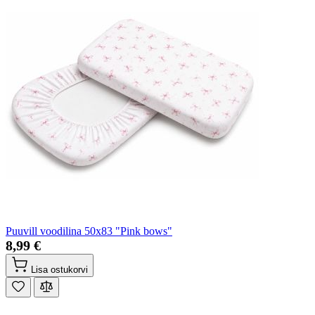
Puuvill voodilina 50x83 "Pink bows"
8,99 €
Lisa ostukorvi