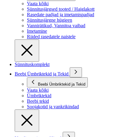
Vaata kõiki
Sünnitusjärgsed tooted / Haiglakott
Rasedate padjad ja imetamispadjad
Sünnitusjärgne hügieen
Vannirätikud, Vannitoa vaibad
Imetamine
Riided rasedatele naistele
Sünnituskomplekt
Beebi Ümbriktekid ja Tekid
Beebi Ümbriktekid ja Tekid
Vaata kõiki
Ümbriktekid
Beebi tekid
Soojakotid ja vankrikindad