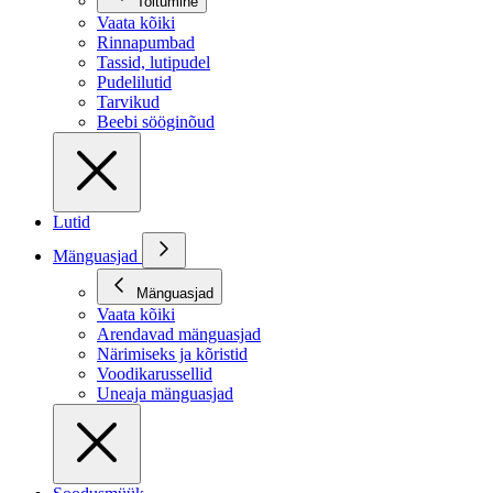
Toitumine
Vaata kõiki
Rinnapumbad
Tassid, lutipudel
Pudelilutid
Tarvikud
Beebi sööginõud
Lutid
Mänguasjad
Mänguasjad
Vaata kõiki
Arendavad mänguasjad
Närimiseks ja kõristid
Voodikarussellid
Uneaja mänguasjad