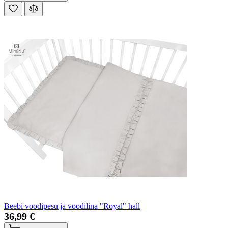
Beebi voodipesu ja voodilina "Royal" hall
36,99 €