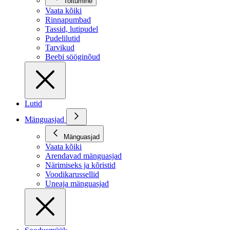
Toitumine
Vaata kõiki
Rinnapumbad
Tassid, lutipudel
Pudelilutid
Tarvikud
Beebi sööginõud
Lutid
Mänguasjad
Mänguasjad
Vaata kõiki
Arendavad mänguasjad
Närimiseks ja kõristid
Voodikarussellid
Uneaja mänguasjad