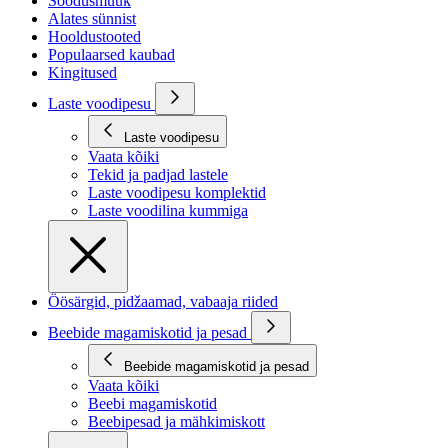
Soodusmüük
Alates sünnist
Hooldustooted
Populaarsed kaubad
Kingitused
Laste voodipesu
Laste voodipesu
Vaata kõiki
Tekid ja padjad lastele
Laste voodipesu komplektid
Laste voodilina kummiga
Öösärgid, pidžaamad, vabaaja riided
Beebide magamiskotid ja pesad
Beebide magamiskotid ja pesad
Vaata kõiki
Beebi magamiskotid
Beebipesad ja mähkimiskott