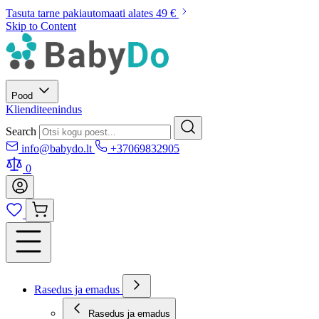
Tasuta tarne pakiautomaati alates 49 €
Skip to Content
Pood
Klienditeenindus
Search
info@babydo.lt
+37069832905
0
Rasedus ja emadus
Rasedus ja emadus