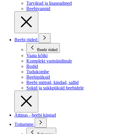
Tarvikud ja lisaseadmed
Beebivannid
Beebi riided
Beebi riided
Vaata kõiki
Komplekt vastsündinule
Bodid
Tudukombe
Beebipüksid
Beebi mütsid, kindad, sallid
Sokid ja sukkpüksid beebidele
Attipas - beebi kingad
Toitumine