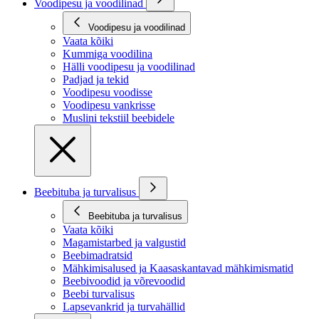
Voodipesu ja voodilinad
Voodipesu ja voodilinad
Vaata kõiki
Kummiga voodilina
Hälli voodipesu ja voodilinad
Padjad ja tekid
Voodipesu voodisse
Voodipesu vankrisse
Muslini tekstiil beebidele
Beebituba ja turvalisus
Beebituba ja turvalisus
Vaata kõiki
Magamistarbed ja valgustid
Beebimadratsid
Mähkimisalused ja Kaasaskantavad mähkimismatid
Beebivoodid ja võrevoodid
Beebi turvalisus
Lapsevankrid ja turvahällid