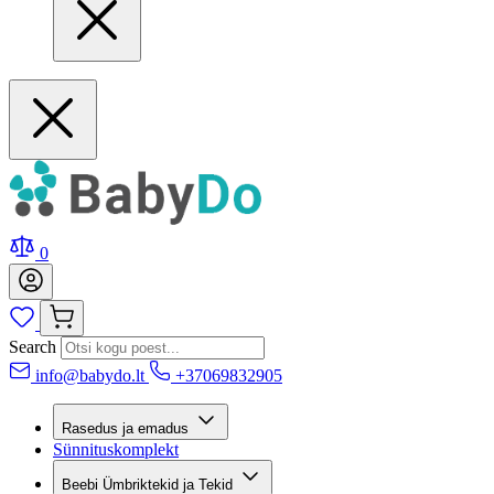
0
Search
info@babydo.lt
+37069832905
Rasedus ja emadus
Sünnituskomplekt
Beebi Ümbriktekid ja Tekid