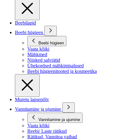
Beebilapid
Beebi hügieen
Beebi hügieen
Vaata kõiki
Mähkmed
Niisked salvrätid
Ühekordsed mähkimisalused
Beebi hügieenitooted ja kosmeetika
Muretu lapsepõlv
Vannitamine ja ujumine
Vannitamine ja ujumine
Vaata kõiki
Beebi/ Laste rätikud
Rätikud, Vannitoa vaibad