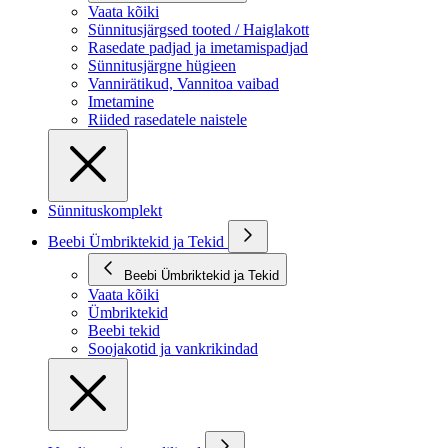
Vaata kõiki
Sünnitusjärgsed tooted / Haiglakott
Rasedate padjad ja imetamispadjad
Sünnitusjärgne hügieen
Vannirätikud, Vannitoa vaibad
Imetamine
Riided rasedatele naistele
Sünnituskomplekt
Beebi Ümbriktekid ja Tekid
Beebi Ümbriktekid ja Tekid
Vaata kõiki
Ümbriktekid
Beebi tekid
Soojakotid ja vankrikindad