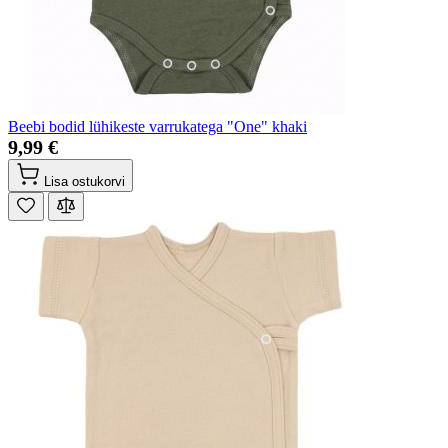
Beebi bodid lühikeste varrukatega "One" khaki
9,99 €
Lisa ostukorvi