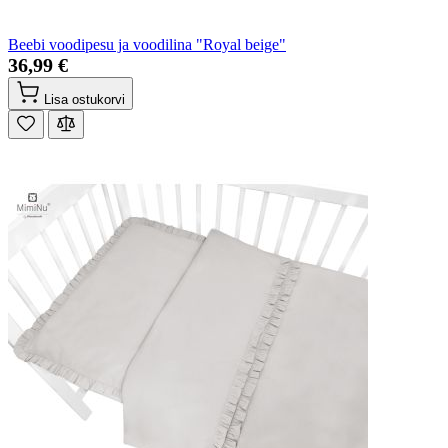
Beebi voodipesu ja voodilina "Royal beige"
36,99 €
Lisa ostukorvi