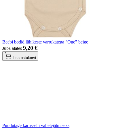
Beebi bodid lühikeste varrukatega "One" beige
9,20 €
Juba alates
Lisa ostukorvi
Puudutage karusselli vahelejätmiseks