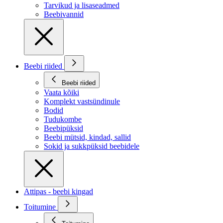
Tarvikud ja lisaseadmed
Beebivannid
Beebi riided
Beebi riided
Vaata kõiki
Komplekt vastsündinule
Bodid
Tudukombe
Beebipüksid
Beebi mütsid, kindad, sallid
Sokid ja sukkpüksid beebidele
Attipas - beebi kingad
Toitumine