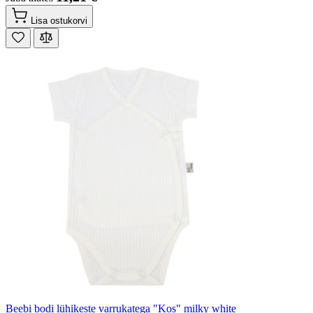
Lisa ostukorvi
Beebi bodi lühikeste varrukatega "Kos" milky white