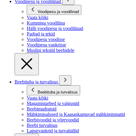
Voodipesu ja voodilinad
Voodipesu ja voodilinad
Vaata kõiki
Kummiga voodilina
Hälli voodipesu ja voodilinad
Padjad ja tekid
Voodipesu voodisse
Voodipesu vankrisse
Muslini tekstiil beebidele
Beebituba ja turvalisus
Beebituba ja turvalisus
Vaata kõiki
Magamistarbed ja valgustid
Beebimadratsid
Mähkimisalused ja Kaasaskantavad mähkimismatid
Beebivoodid ja võrevoodid
Beebi turvalisus
Lapsevankrid ja turvahällid