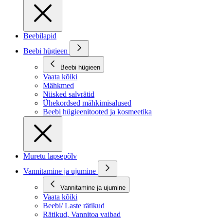
Beebilapid
Beebi hügieen
Beebi hügieen
Vaata kõiki
Mähkmed
Niisked salvrätid
Ühekordsed mähkimisalused
Beebi hügieenitooted ja kosmeetika
Muretu lapsepõlv
Vannitamine ja ujumine
Vannitamine ja ujumine
Vaata kõiki
Beebi/ Laste rätikud
Rätikud, Vannitoa vaibad