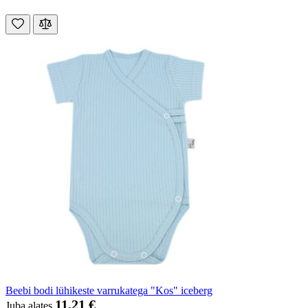
Beebi bodi lühikeste varrukatega "Kos" iceberg
11,21 €
Juba alates