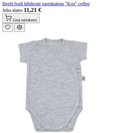
Beebi bodi lühikeste varrukatega "Kos" coffee
11,21 €
Juba alates
Lisa ostukorvi