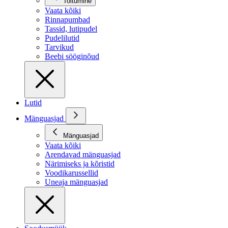
Toitumine
Vaata kõiki
Rinnapumbad
Tassid, lutipudel
Pudelilutid
Tarvikud
Beebi sööginõud
Lutid
Mänguasjad
Mänguasjad
Vaata kõiki
Arendavad mänguasjad
Närimiseks ja kõristid
Voodikarussellid
Uneaja mänguasjad