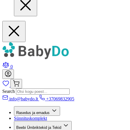
0
Search
info@babydo.lt
+37069832905
Rasedus ja emadus
Sünnituskomplekt
Beebi Ümbriktekid ja Tekid