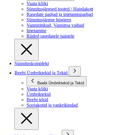
Vaata kõiki
Sünnitusjärgsed tooted / Haiglakott
Rasedate padjad ja imetamispadjad
Sünnitusjärgne hügieen
Vannirätikud, Vannitoa vaibad
Imetamine
Riided rasedatele naistele
Sünnituskomplekt
Beebi Ümbriktekid ja Tekid
Beebi Ümbriktekid ja Tekid
Vaata kõiki
Ümbriktekid
Beebi tekid
Soojakotid ja vankrikindad