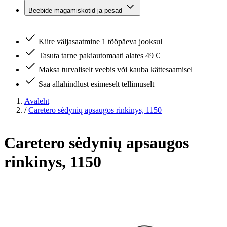
Beebide magamiskotid ja pesad
Kiire väljasaatmine 1 tööpäeva jooksul
Tasuta tarne pakiautomaati alates 49 €
Maksa turvaliselt veebis või kauba kättesaamisel
Saa allahindlust esimeselt tellimuselt
Avaleht
/
Caretero sėdynių apsaugos rinkinys, 1150
Caretero sėdynių apsaugos
rinkinys, 1150