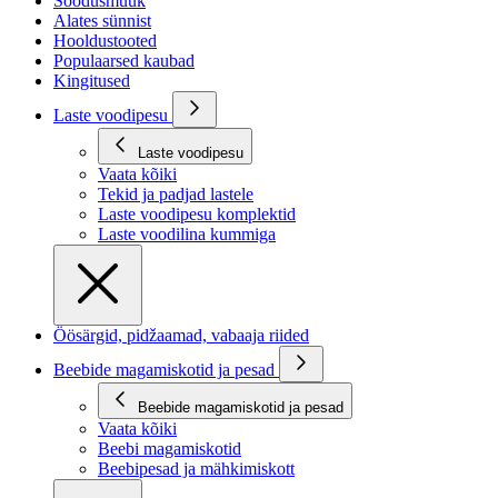
Soodusmüük
Alates sünnist
Hooldustooted
Populaarsed kaubad
Kingitused
Laste voodipesu
Laste voodipesu
Vaata kõiki
Tekid ja padjad lastele
Laste voodipesu komplektid
Laste voodilina kummiga
Öösärgid, pidžaamad, vabaaja riided
Beebide magamiskotid ja pesad
Beebide magamiskotid ja pesad
Vaata kõiki
Beebi magamiskotid
Beebipesad ja mähkimiskott