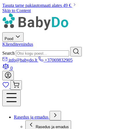
Tasuta tarne pakiautomaati alates 49 €
Skip to Content
Pood
Klienditeenindus
Search
info@babydo.lt
+37069832905
0
Rasedus ja emadus
Rasedus ja emadus