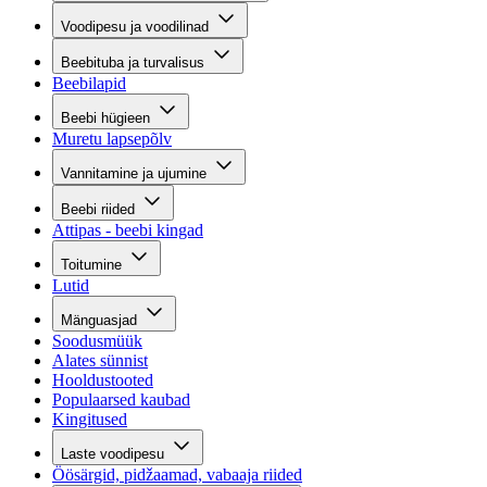
Voodipesu ja voodilinad
Beebituba ja turvalisus
Beebilapid
Beebi hügieen
Muretu lapsepõlv
Vannitamine ja ujumine
Beebi riided
Attipas - beebi kingad
Toitumine
Lutid
Mänguasjad
Soodusmüük
Alates sünnist
Hooldustooted
Populaarsed kaubad
Kingitused
Laste voodipesu
Öösärgid, pidžaamad, vabaaja riided