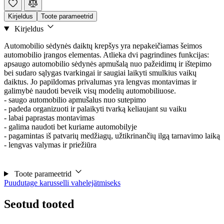
Kirjeldus
Toote parameetrid
Kirjeldus
Automobilio sėdynės daiktų krepšys yra nepakeičiamas šeimos
automobilio įrangos elementas. Atlieka dvi pagrindines funkcijas:
apsaugo automobilio sėdynės apmušalą nuo pažeidimų ir ištepimo
bei sudaro sąlygas tvarkingai ir saugiai laikyti smulkius vaikų
daiktus. Jo papildomas privalumas yra lengvas montavimas ir
galimybė naudoti beveik visų modelių automobiliuose.
- saugo automobilio apmušalus nuo sutepimo
- padeda organizuoti ir palaikyti tvarką keliaujant su vaiku
- labai paprastas montavimas
- galima naudoti bet kuriame automobilyje
- pagamintas iš patvarių medžiagų, užtikrinančių ilgą tarnavimo laiką
- lengvas valymas ir priežiūra
Toote parameetrid
Puudutage karusselli vahelejätmiseks
Seotud tooted