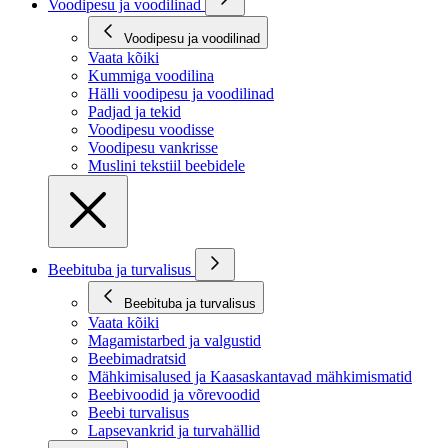
Voodipesu ja voodilinad
Voodipesu ja voodilinad
Vaata kõiki
Kummiga voodilina
Hälli voodipesu ja voodilinad
Padjad ja tekid
Voodipesu voodisse
Voodipesu vankrisse
Muslini tekstiil beebidele
Beebituba ja turvalisus
Beebituba ja turvalisus
Vaata kõiki
Magamistarbed ja valgustid
Beebimadratsid
Mähkimisalused ja Kaasaskantavad mähkimismatid
Beebivoodid ja võrevoodid
Beebi turvalisus
Lapsevankrid ja turvahällid