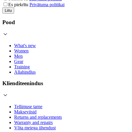
Es piekrītu
Privātuma politikai
Liitu
Pood
What's new
Women
Men
Gear
Training
Allahindlus
Klienditeenindus
Tellimuse tarne
Makseviisid
Returns and replacements
Warranty and repairs
Võta meiega ühendust