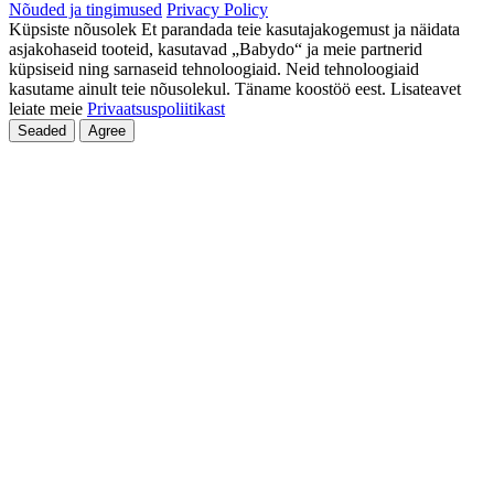
Nõuded ja tingimused
Privacy Policy
Küpsiste nõusolek Et parandada teie kasutajakogemust ja näidata
asjakohaseid tooteid, kasutavad „Babydo“ ja meie partnerid
küpsiseid ning sarnaseid tehnoloogiaid. Neid tehnoloogiaid
kasutame ainult teie nõusolekul. Täname koostöö eest. Lisateavet
leiate meie
Privaatsuspoliitikast
Seaded
Agree