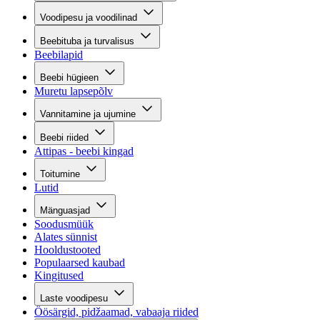
Voodipesu ja voodilinad
Beebituba ja turvalisus
Beebilapid
Beebi hügieen
Muretu lapsepõlv
Vannitamine ja ujumine
Beebi riided
Attipas - beebi kingad
Toitumine
Lutid
Mänguasjad
Soodusmüük
Alates sünnist
Hooldustooted
Populaarsed kaubad
Kingitused
Laste voodipesu
Öösärgid, pidžaamad, vabaaja riided