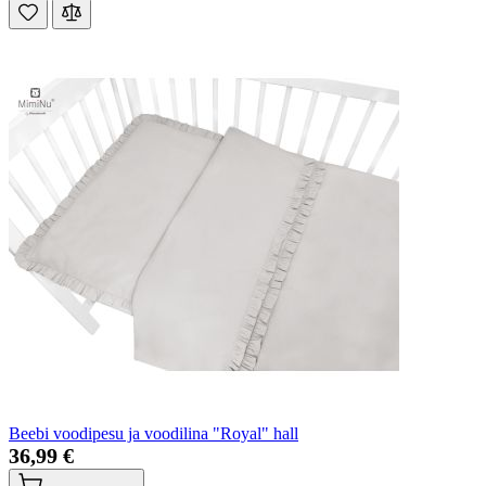
Beebi voodipesu ja voodilina "Royal" hall
36,99 €