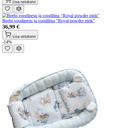
Lisa ostukorvi
Beebi voodipesu ja voodilina "Royal powder pink"
36,99 €
Lisa ostukorvi
-14%