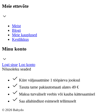
Meie ettevõte
Meist
Blogi
Meie kauplused
Kestlikkus
Minu konto
Logi sisse
Loo konto
Nõusoleku seaded
Kiire väljasaatmine 1 tööpäeva jooksul
Tasuta tarne pakiautomaati alates 49 €
Maksa turvaliselt veebis või kauba kättesaamisel
Saa allahindlust esimeselt tellimuselt
© 2026 Babydo