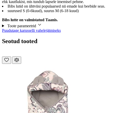
ehk kautšukist, mis tundub lapsele imemisel pehme.
Bibs lutid on ühtviisi populaarsed nii emade kui beebide seas.
suurused S (0-6kuud), suurus M (6-18 kuud)
Bibs lutte on valmistatud Taanis.
Toote parameetrid
Puudutage karusselli vahelejätmiseks
Seotud tooted