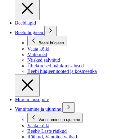
Beebilapid
Beebi hügieen
Beebi hügieen
Vaata kõiki
Mähkmed
Niisked salvrätid
Ühekordsed mähkimisalused
Beebi hügieenitooted ja kosmeetika
Muretu lapsepõlv
Vannitamine ja ujumine
Vannitamine ja ujumine
Vaata kõiki
Beebi/ Laste rätikud
Rätikud, Vannitoa vaibad