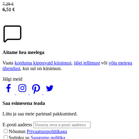
7,29 €
6,51 €
Aitame hea meelega
Vaata
korduma kippuvaid küsimusi
,
jälgi tellimust
või
võta meiega
ühendust
, kui sul on küsimusi.
Jälgi meid
Saa esimesena teada
Liitu ja saa meie parimad pakkumised.
E-posti aadress
Nõustun
Privaatsuspoliitikaga
Sutinku su
Saugumo politika