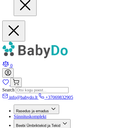
0
Search
info@babydo.lt
+37069832905
Rasedus ja emadus
Sünnituskomplekt
Beebi Ümbriktekid ja Tekid