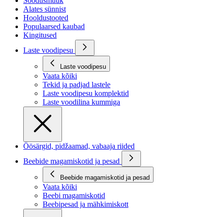
Soodusmüük
Alates sünnist
Hooldustooted
Populaarsed kaubad
Kingitused
Laste voodipesu
Laste voodipesu
Vaata kõiki
Tekid ja padjad lastele
Laste voodipesu komplektid
Laste voodilina kummiga
Öösärgid, pidžaamad, vabaaja riided
Beebide magamiskotid ja pesad
Beebide magamiskotid ja pesad
Vaata kõiki
Beebi magamiskotid
Beebipesad ja mähkimiskott