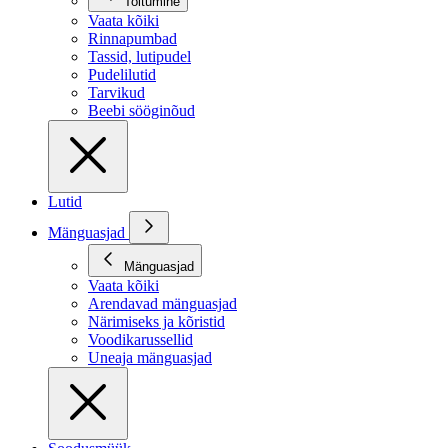
Toitumine
Vaata kõiki
Rinnapumbad
Tassid, lutipudel
Pudelilutid
Tarvikud
Beebi sööginõud
Lutid
Mänguasjad
Mänguasjad
Vaata kõiki
Arendavad mänguasjad
Närimiseks ja kõristid
Voodikarussellid
Uneaja mänguasjad