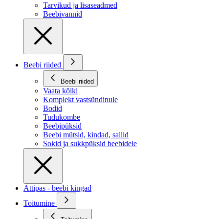
Tarvikud ja lisaseadmed
Beebivannid
Beebi riided
Beebi riided
Vaata kõiki
Komplekt vastsündinule
Bodid
Tudukombe
Beebipüksid
Beebi mütsid, kindad, sallid
Sokid ja sukkpüksid beebidele
Attipas - beebi kingad
Toitumine