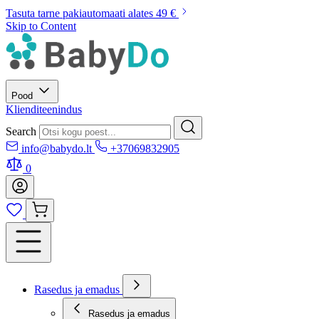
Tasuta tarne pakiautomaati alates 49 €
Skip to Content
Pood
Klienditeenindus
Search
info@babydo.lt
+37069832905
0
Rasedus ja emadus
Rasedus ja emadus