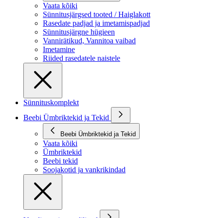
Vaata kõiki
Sünnitusjärgsed tooted / Haiglakott
Rasedate padjad ja imetamispadjad
Sünnitusjärgne hügieen
Vannirätikud, Vannitoa vaibad
Imetamine
Riided rasedatele naistele
Sünnituskomplekt
Beebi Ümbriktekid ja Tekid
Beebi Ümbriktekid ja Tekid
Vaata kõiki
Ümbriktekid
Beebi tekid
Soojakotid ja vankrikindad