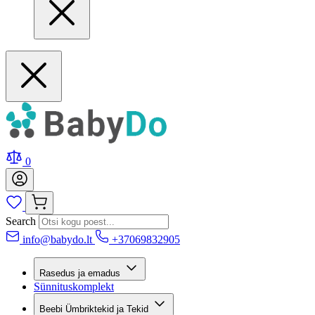
0
Search
info@babydo.lt
+37069832905
Rasedus ja emadus
Sünnituskomplekt
Beebi Ümbriktekid ja Tekid