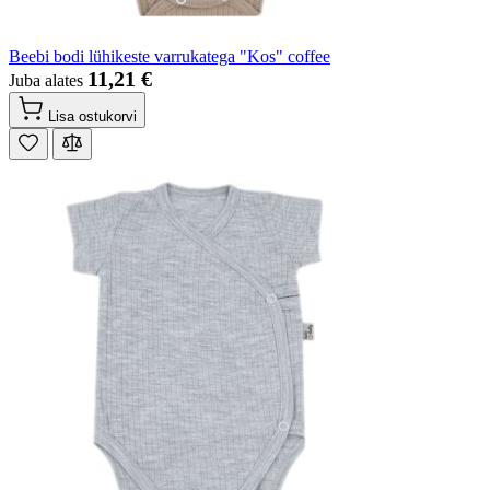
Beebi bodi lühikeste varrukatega "Kos" coffee
11,21 €
Juba alates
Lisa ostukorvi