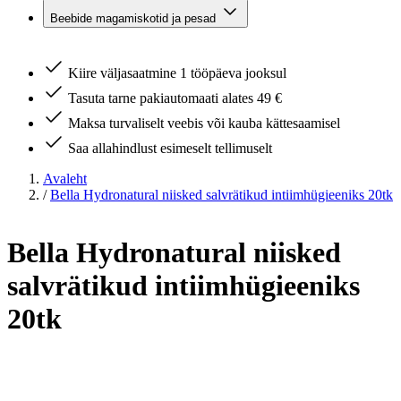
Beebide magamiskotid ja pesad
Kiire väljasaatmine 1 tööpäeva jooksul
Tasuta tarne pakiautomaati alates 49 €
Maksa turvaliselt veebis või kauba kättesaamisel
Saa allahindlust esimeselt tellimuselt
Avaleht
/
Bella Hydronatural niisked salvrätikud intiimhügieeniks 20tk
Bella Hydronatural niisked
salvrätikud intiimhügieeniks
20tk