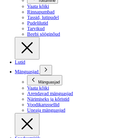
Toitumine
Vaata kõiki
Rinnapumbad
Tassid, lutipudel
Pudelilutid
Tarvikud
Beebi sööginõud
Lutid
Mänguasjad
Mänguasjad
Vaata kõiki
Arendavad mänguasjad
Närimiseks ja kõristid
Voodikarussellid
Uneaja mänguasjad