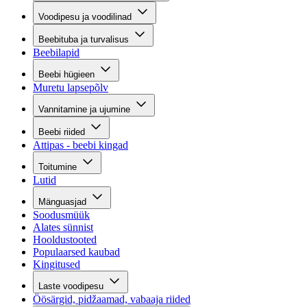
Voodipesu ja voodilinad
Beebituba ja turvalisus
Beebilapid
Beebi hügieen
Muretu lapsepõlv
Vannitamine ja ujumine
Beebi riided
Attipas - beebi kingad
Toitumine
Lutid
Mänguasjad
Soodusmüük
Alates sünnist
Hooldustooted
Populaarsed kaubad
Kingitused
Laste voodipesu
Öösärgid, pidžaamad, vabaaja riided