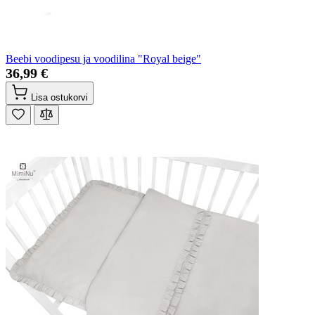
Beebi voodipesu ja voodilina "Royal beige"
36,99 €
Lisa ostukorvi