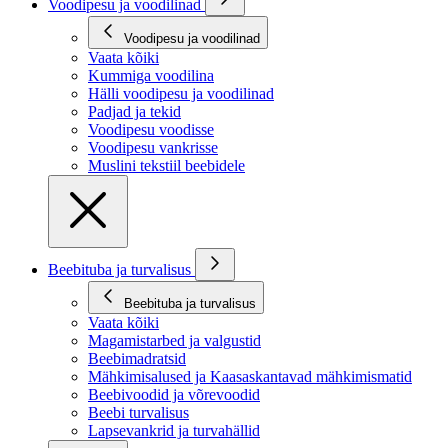
Voodipesu ja voodilinad
Voodipesu ja voodilinad
Vaata kõiki
Kummiga voodilina
Hälli voodipesu ja voodilinad
Padjad ja tekid
Voodipesu voodisse
Voodipesu vankrisse
Muslini tekstiil beebidele
Beebituba ja turvalisus
Beebituba ja turvalisus
Vaata kõiki
Magamistarbed ja valgustid
Beebimadratsid
Mähkimisalused ja Kaasaskantavad mähkimismatid
Beebivoodid ja võrevoodid
Beebi turvalisus
Lapsevankrid ja turvahällid