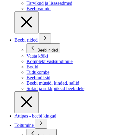
Tarvikud ja lisaseadmed
Beebivannid
Beebi riided
Beebi riided
Vaata kõiki
Komplekt vastsündinule
Bodid
Tudukombe
Beebipüksid
Beebi mütsid, kindad, sallid
Sokid ja sukkpüksid beebidele
Attipas - beebi kingad
Toitumine