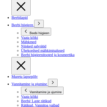
Beebilapid
Beebi hügieen
Beebi hügieen
Vaata kõiki
Mähkmed
Niisked salvrätid
Ühekordsed mähkimisalused
Beebi hügieenitooted ja kosmeetika
Muretu lapsepõlv
Vannitamine ja ujumine
Vannitamine ja ujumine
Vaata kõiki
Beebi/ Laste rätikud
Rätikud, Vannitoa vaibad