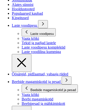
Soodusmüük
Alates sünnist
Hooldustooted
Populaarsed kaubad
Kingitused
Laste voodipesu
Laste voodipesu
Vaata kõiki
Tekid ja padjad lastele
Laste voodipesu komplektid
Laste voodilina kummiga
Öösärgid, pidžaamad, vabaaja riided
Beebide magamiskotid ja pesad
Beebide magamiskotid ja pesad
Vaata kõiki
Beebi magamiskotid
Beebipesad ja mähkimiskott