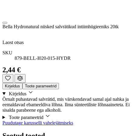
Bella Hydronatural niisked salvrätikud intiimhügieeniks 20tk
Laost otsas
SKU
879-BELL-I020-015-HYDR
2,44 €
Kirjeldus
Toote parameetrid
Kirjeldus
Õrnalt puhastavad salvrätid, mis värskendavad samal ajal nahka ja
eemaldavad ebameeldiva lõhna. Ilma sünteetiliste lõhnaaineteta. Ei
sisalda parabeene ega alkoholi.
Toote parameetrid
Puudutage karusselli vahelejätmiseks
Seotud tooted