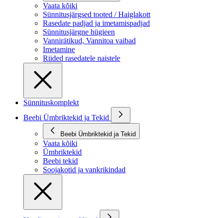
Vaata kõiki
Sünnitusjärgsed tooted / Haiglakott
Rasedate padjad ja imetamispadjad
Sünnitusjärgne hügieen
Vannirätikud, Vannitoa vaibad
Imetamine
Riided rasedatele naistele
Sünnituskomplekt
Beebi Ümbriktekid ja Tekid
Beebi Ümbriktekid ja Tekid
Vaata kõiki
Ümbriktekid
Beebi tekid
Soojakotid ja vankrikindad