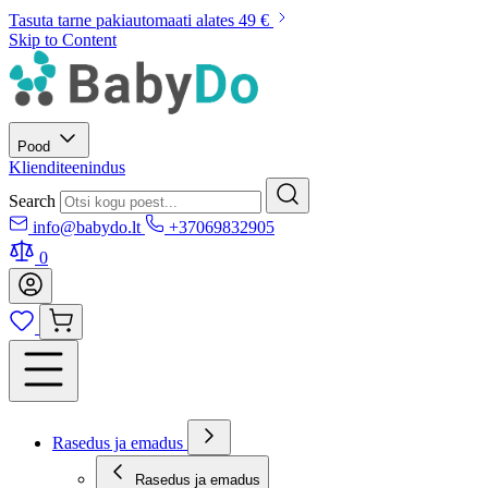
Tasuta tarne pakiautomaati alates 49 €
Skip to Content
Pood
Klienditeenindus
Search
info@babydo.lt
+37069832905
0
Rasedus ja emadus
Rasedus ja emadus