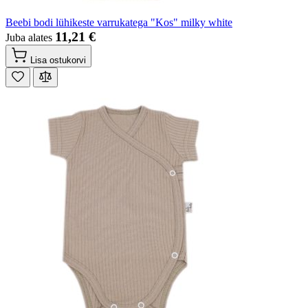
Beebi bodi lühikeste varrukatega "Kos" milky white
11,21 €
Juba alates
Lisa ostukorvi