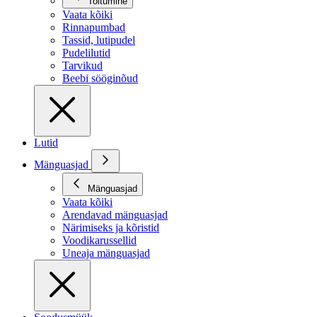
Toitumine
Vaata kõiki
Rinnapumbad
Tassid, lutipudel
Pudelilutid
Tarvikud
Beebi sööginõud
Lutid
Mänguasjad
Mänguasjad
Vaata kõiki
Arendavad mänguasjad
Närimiseks ja kõristid
Voodikarussellid
Uneaja mänguasjad