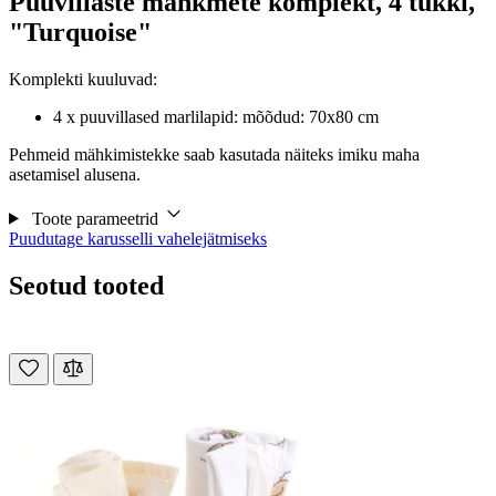
Puuvillaste mähkmete komplekt, 4 tükki,
"Turquoise"
Komplekti kuuluvad:
4 x puuvillased marlilapid: mõõdud: 70x80 cm
Pehmeid mähkimistekke saab kasutada näiteks imiku maha
asetamisel alusena.
Toote parameetrid
Puudutage karusselli vahelejätmiseks
Seotud tooted