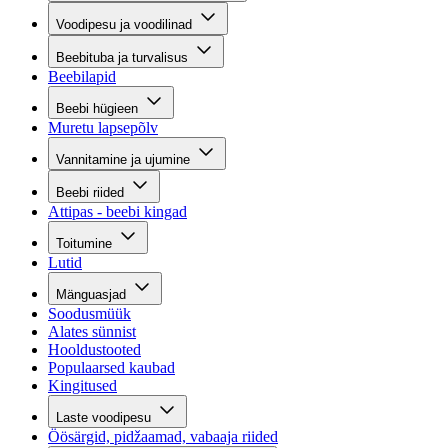
Voodipesu ja voodilinad
Beebituba ja turvalisus
Beebilapid
Beebi hügieen
Muretu lapsepõlv
Vannitamine ja ujumine
Beebi riided
Attipas - beebi kingad
Toitumine
Lutid
Mänguasjad
Soodusmüük
Alates sünnist
Hooldustooted
Populaarsed kaubad
Kingitused
Laste voodipesu
Öösärgid, pidžaamad, vabaaja riided