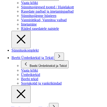
Vaata kõiki
Sünnitusjärgsed tooted / Haiglakott
Rasedate padjad ja imetamispadjad
Sünnitusjärgne hügieen
Vannirätikud, Vannitoa vaibad
Imetamine
Riided rasedatele naistele
Sünnituskomplekt
Beebi Ümbriktekid ja Tekid
Beebi Ümbriktekid ja Tekid
Vaata kõiki
Ümbriktekid
Beebi tekid
Soojakotid ja vankrikindad