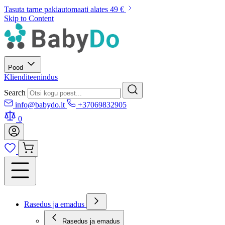
Tasuta tarne pakiautomaati alates 49 €
Skip to Content
Pood
Klienditeenindus
Search
info@babydo.lt
+37069832905
0
Rasedus ja emadus
Rasedus ja emadus