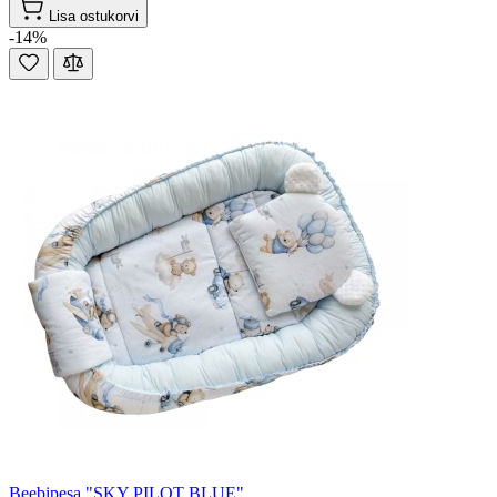
Lisa ostukorvi
-14%
Beebipesa "SKY PILOT BLUE"