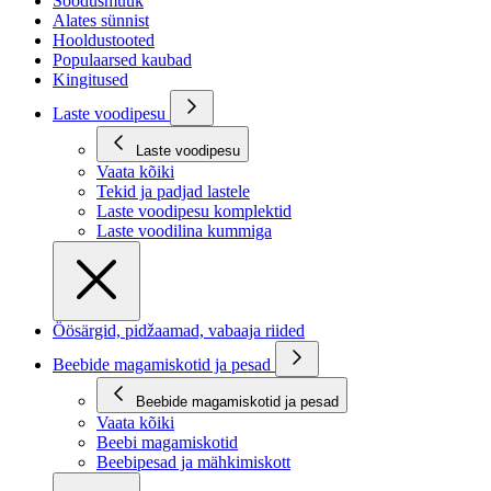
Soodusmüük
Alates sünnist
Hooldustooted
Populaarsed kaubad
Kingitused
Laste voodipesu
Laste voodipesu
Vaata kõiki
Tekid ja padjad lastele
Laste voodipesu komplektid
Laste voodilina kummiga
Öösärgid, pidžaamad, vabaaja riided
Beebide magamiskotid ja pesad
Beebide magamiskotid ja pesad
Vaata kõiki
Beebi magamiskotid
Beebipesad ja mähkimiskott