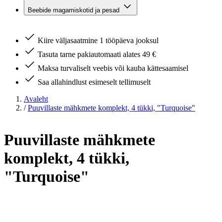
Beebide magamiskotid ja pesad
Kiire väljasaatmine 1 tööpäeva jooksul
Tasuta tarne pakiautomaati alates 49 €
Maksa turvaliselt veebis või kauba kättesaamisel
Saa allahindlust esimeselt tellimuselt
Avaleht
/
Puuvillaste mähkmete komplekt, 4 tükki, "Turquoise"
Puuvillaste mähkmete
komplekt, 4 tükki,
"Turquoise"