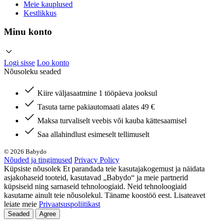
Meie kauplused
Kestlikkus
Minu konto
Logi sisse
Loo konto
Nõusoleku seaded
Kiire väljasaatmine 1 tööpäeva jooksul
Tasuta tarne pakiautomaati alates 49 €
Maksa turvaliselt veebis või kauba kättesaamisel
Saa allahindlust esimeselt tellimuselt
© 2026 Babydo
Nõuded ja tingimused
Privacy Policy
Küpsiste nõusolek Et parandada teie kasutajakogemust ja näidata
asjakohaseid tooteid, kasutavad „Babydo“ ja meie partnerid
küpsiseid ning sarnaseid tehnoloogiaid. Neid tehnoloogiaid
kasutame ainult teie nõusolekul. Täname koostöö eest. Lisateavet
leiate meie
Privaatsuspoliitikast
Seaded
Agree