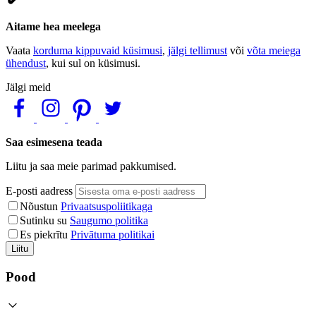
Aitame hea meelega
Vaata
korduma kippuvaid küsimusi
,
jälgi tellimust
või
võta meiega
ühendust
, kui sul on küsimusi.
Jälgi meid
Saa esimesena teada
Liitu ja saa meie parimad pakkumised.
E-posti aadress
Nõustun
Privaatsuspoliitikaga
Sutinku su
Saugumo politika
Es piekrītu
Privātuma politikai
Liitu
Pood