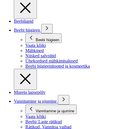
Beebilapid
Beebi hügieen
Beebi hügieen
Vaata kõiki
Mähkmed
Niisked salvrätid
Ühekordsed mähkimisalused
Beebi hügieenitooted ja kosmeetika
Muretu lapsepõlv
Vannitamine ja ujumine
Vannitamine ja ujumine
Vaata kõiki
Beebi/ Laste rätikud
Rätikud, Vannitoa vaibad