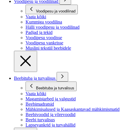
Voodipesu ja voodilinad
Voodipesu ja voodilinad
Vaata kõiki
Kummiga voodilina
Hälli voodipesu ja voodilinad
Padjad ja tekid
Voodipesu voodisse
Voodipesu vankrisse
Muslini tekstiil beebidele
Beebituba ja turvalisus
Beebituba ja turvalisus
Vaata kõiki
Magamistarbed ja valgustid
Beebimadratsid
Mähkimisalused ja Kaasaskantavad mähkimismatid
Beebivoodid ja võrevoodid
Beebi turvalisus
Lapsevankrid ja turvahällid