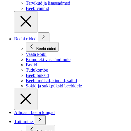
Tarvikud ja lisaseadmed
Beebivannid
Beebi riided
Beebi riided
Vaata kõiki
Komplekt vastsündinule
Bodid
Tudukombe
Beebipüksid
Beebi mütsid, kindad, sallid
Sokid ja sukkpüksid beebidele
Attipas - beebi kingad
Toitumine