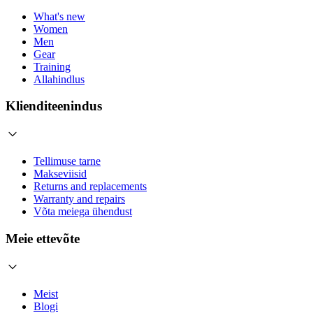
What's new
Women
Men
Gear
Training
Allahindlus
Klienditeenindus
Tellimuse tarne
Makseviisid
Returns and replacements
Warranty and repairs
Võta meiega ühendust
Meie ettevõte
Meist
Blogi