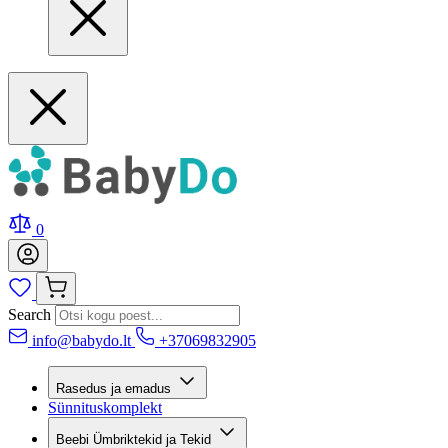
0
Search
info@babydo.lt
+37069832905
Rasedus ja emadus
Sünnituskomplekt
Beebi Ümbriktekid ja Tekid