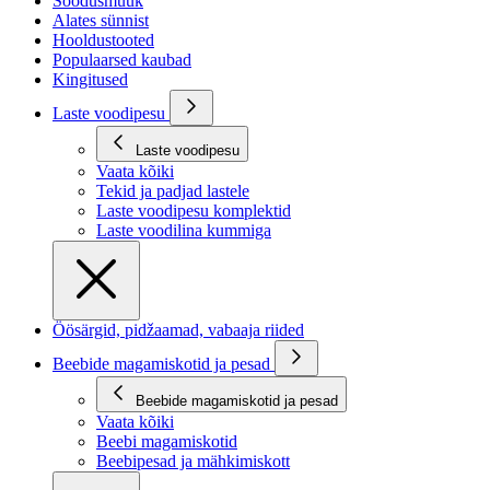
Soodusmüük
Alates sünnist
Hooldustooted
Populaarsed kaubad
Kingitused
Laste voodipesu
Laste voodipesu
Vaata kõiki
Tekid ja padjad lastele
Laste voodipesu komplektid
Laste voodilina kummiga
Öösärgid, pidžaamad, vabaaja riided
Beebide magamiskotid ja pesad
Beebide magamiskotid ja pesad
Vaata kõiki
Beebi magamiskotid
Beebipesad ja mähkimiskott