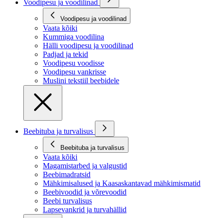
Voodipesu ja voodilinad
Voodipesu ja voodilinad
Vaata kõiki
Kummiga voodilina
Hälli voodipesu ja voodilinad
Padjad ja tekid
Voodipesu voodisse
Voodipesu vankrisse
Muslini tekstiil beebidele
Beebituba ja turvalisus
Beebituba ja turvalisus
Vaata kõiki
Magamistarbed ja valgustid
Beebimadratsid
Mähkimisalused ja Kaasaskantavad mähkimismatid
Beebivoodid ja võrevoodid
Beebi turvalisus
Lapsevankrid ja turvahällid