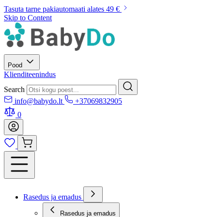
Tasuta tarne pakiautomaati alates 49 €
Skip to Content
Pood
Klienditeenindus
Search
info@babydo.lt
+37069832905
0
Rasedus ja emadus
Rasedus ja emadus