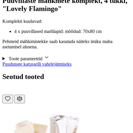
Puuvillaste mähkmete komplekt, 4 tükki,
"Lovely Flamingo"
Komplekti kuuluvad:
4 x puuvillased marlilapid: mõõdud: 70x80 cm
Pehmeid mähkimistekke saab kasutada näiteks imiku maha
asetamisel alusena.
Toote parameetrid
Puudutage karusselli vahelejätmiseks
Seotud tooted