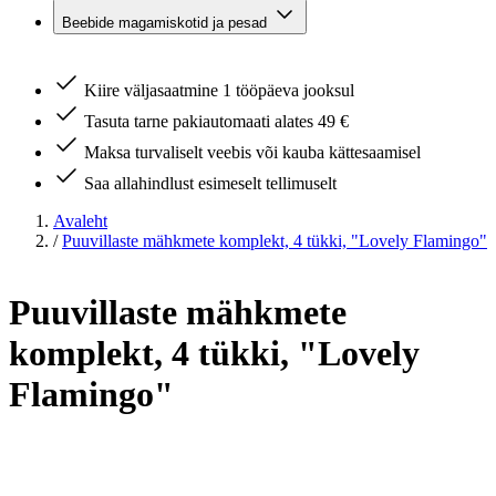
Beebide magamiskotid ja pesad
Kiire väljasaatmine 1 tööpäeva jooksul
Tasuta tarne pakiautomaati alates 49 €
Maksa turvaliselt veebis või kauba kättesaamisel
Saa allahindlust esimeselt tellimuselt
Avaleht
/
Puuvillaste mähkmete komplekt, 4 tükki, "Lovely Flamingo"
Puuvillaste mähkmete
komplekt, 4 tükki, "Lovely
Flamingo"