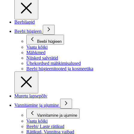
Beebilapid
Beebi hügieen
Beebi hügieen
Vaata kõiki
Mähkmed
Niisked salvrätid
Ühekordsed mähkimisalused
Beebi hügieenitooted ja kosmeetika
Muretu lapsepõlv
Vannitamine ja ujumine
Vannitamine ja ujumine
Vaata kõiki
Beebi/ Laste rätikud
Rätikud, Vannitoa vaibad