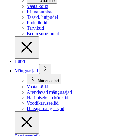
Toitumine
Vaata kõiki
Rinnapumbad
Tassid, lutipudel
Pudelilutid
Tarvikud
Beebi sööginõud
Lutid
Mänguasjad
Mänguasjad
Vaata kõiki
Arendavad mänguasjad
Närimiseks ja kõristid
Voodikarussellid
Uneaja mänguasjad