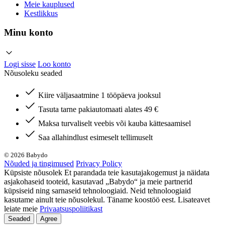
Meie kauplused
Kestlikkus
Minu konto
Logi sisse
Loo konto
Nõusoleku seaded
Kiire väljasaatmine 1 tööpäeva jooksul
Tasuta tarne pakiautomaati alates 49 €
Maksa turvaliselt veebis või kauba kättesaamisel
Saa allahindlust esimeselt tellimuselt
© 2026 Babydo
Nõuded ja tingimused
Privacy Policy
Küpsiste nõusolek Et parandada teie kasutajakogemust ja näidata
asjakohaseid tooteid, kasutavad „Babydo“ ja meie partnerid
küpsiseid ning sarnaseid tehnoloogiaid. Neid tehnoloogiaid
kasutame ainult teie nõusolekul. Täname koostöö eest. Lisateavet
leiate meie
Privaatsuspoliitikast
Seaded
Agree