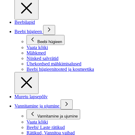
Beebilapid
Beebi hügieen
Beebi hügieen
Vaata kõiki
Mähkmed
Niisked salvrätid
Ühekordsed mähkimisalused
Beebi hügieenitooted ja kosmeetika
Muretu lapsepõlv
Vannitamine ja ujumine
Vannitamine ja ujumine
Vaata kõiki
Beebi/ Laste rätikud
Rätikud, Vannitoa vaibad