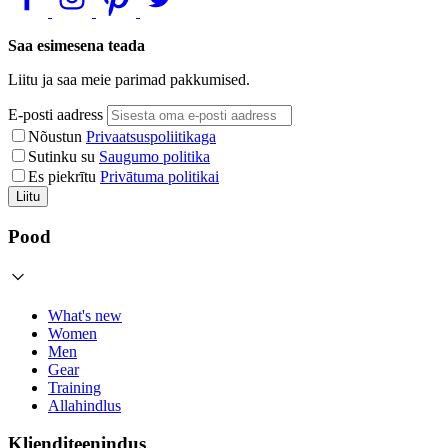
Saa esimesena teada
Liitu ja saa meie parimad pakkumised.
E-posti aadress
Nõustun
Privaatsuspoliitikaga
Sutinku su
Saugumo politika
Es piekrītu
Privātuma politikai
Liitu
Pood
What's new
Women
Men
Gear
Training
Allahindlus
Klienditeenindus