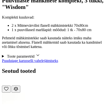
Puuvillaste mähkmete komplekt, 3 tükki,
"Wisdom"
Komplekti kuuluvad:
2 x Mitmevärvilist flanell mähkimistekki 70x80cm
1 x puuvillased marlilapid: mõõdud: 1 tk - 70x80 cm
Pehmeid mähkimistekke saab kasutada näiteks imiku maha
asetamisel alusena. Flanell mähkemid saab kasutada ka kandmisel
või õhku tõstmisel kattena.
Toote parameetrid
Puudutage karusselli vahelejätmiseks
Seotud tooted