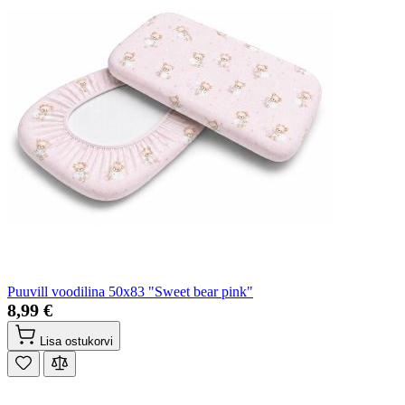
Puuvill voodilina 50x83 "Sweet bear pink"
8,99 €
Lisa ostukorvi