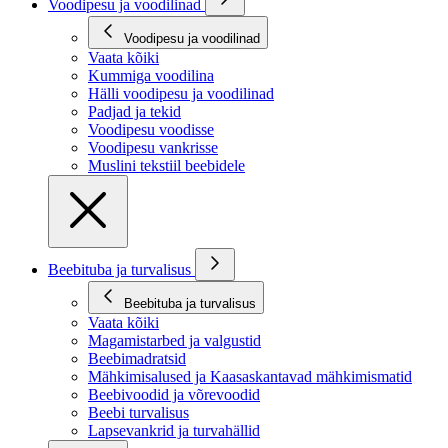
Voodipesu ja voodilinad
Voodipesu ja voodilinad
Vaata kõiki
Kummiga voodilina
Hälli voodipesu ja voodilinad
Padjad ja tekid
Voodipesu voodisse
Voodipesu vankrisse
Muslini tekstiil beebidele
Beebituba ja turvalisus
Beebituba ja turvalisus
Vaata kõiki
Magamistarbed ja valgustid
Beebimadratsid
Mähkimisalused ja Kaasaskantavad mähkimismatid
Beebivoodid ja võrevoodid
Beebi turvalisus
Lapsevankrid ja turvahällid