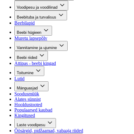
Voodipesu ja voodilinad
Beebituba ja turvalisus
Beebilapid
Beebi hügieen
Muretu lapsepõlv
Vannitamine ja ujumine
Beebi riided
Attipas - beebi kingad
Toitumine
Lutid
Mänguasjad
Soodusmüük
Alates sünnist
Hooldustooted
Populaarsed kaubad
Kingitused
Laste voodipesu
Öösärgid, pidžaamad, vabaaja riided