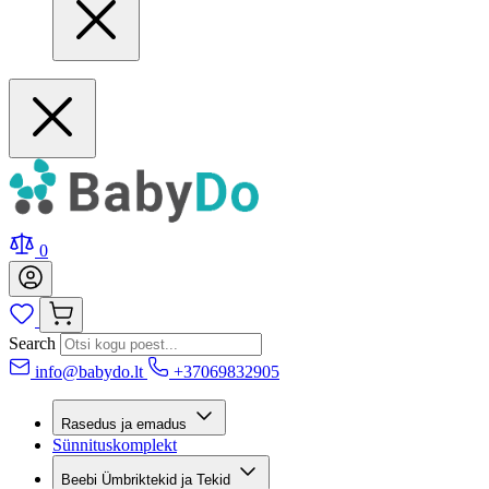
0
Search
info@babydo.lt
+37069832905
Rasedus ja emadus
Sünnituskomplekt
Beebi Ümbriktekid ja Tekid