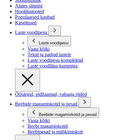
Soodusmüük
Alates sünnist
Hooldustooted
Populaarsed kaubad
Kingitused
Laste voodipesu
Laste voodipesu
Vaata kõiki
Tekid ja padjad lastele
Laste voodipesu komplektid
Laste voodilina kummiga
Öösärgid, pidžaamad, vabaaja riided
Beebide magamiskotid ja pesad
Beebide magamiskotid ja pesad
Vaata kõiki
Beebi magamiskotid
Beebipesad ja mähkimiskott