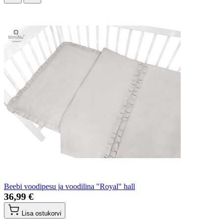
Beebi voodipesu ja voodilina "Royal" hall
36,99 €
Lisa ostukorvi