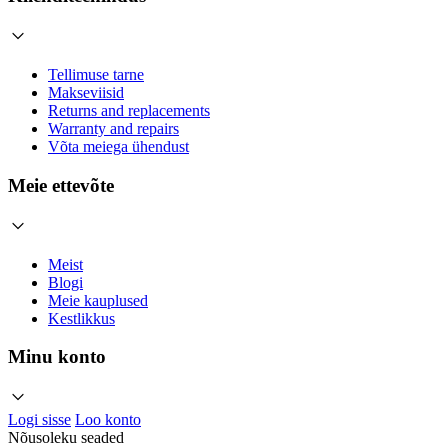
Tellimuse tarne
Makseviisid
Returns and replacements
Warranty and repairs
Võta meiega ühendust
Meie ettevõte
Meist
Blogi
Meie kauplused
Kestlikkus
Minu konto
Logi sisse
Loo konto
Nõusoleku seaded