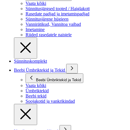
Vaata kõiki
Sünnitusjärgsed tooted / Haiglakott
Rasedate padjad ja imetamispadjad
Sünnitusjärgne hügieen
Vannirätikud, Vannitoa vaibad
Imetamine
Riided rasedatele naistele
Sünnituskomplekt
Beebi Ümbriktekid ja Tekid
Beebi Ümbriktekid ja Tekid
Vaata kõiki
Ümbriktekid
Beebi tekid
Soojakotid ja vankrikindad