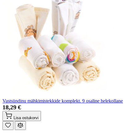
Vastsündinu mähkimistekkide komplekt. 9 osaline helekollane
18,29 €
Lisa ostukorvi