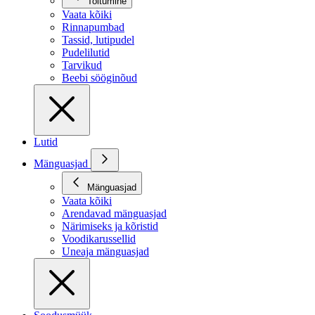
Toitumine
Vaata kõiki
Rinnapumbad
Tassid, lutipudel
Pudelilutid
Tarvikud
Beebi sööginõud
Lutid
Mänguasjad
Mänguasjad
Vaata kõiki
Arendavad mänguasjad
Närimiseks ja kõristid
Voodikarussellid
Uneaja mänguasjad