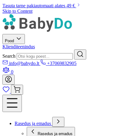
Tasuta tarne pakiautomaati alates 49 €
Skip to Content
Pood
Klienditeenindus
Search
info@babydo.lt
+37069832905
0
Rasedus ja emadus
Rasedus ja emadus