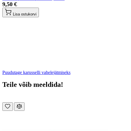
9,50 €
Lisa ostukorvi
Puudutage karusselli vahelejätmiseks
Teile võib meeldida!