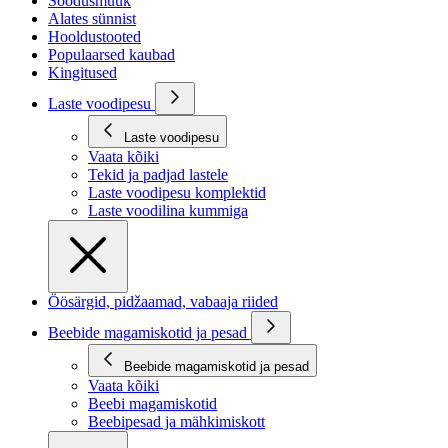
Soodusmüük
Alates sünnist
Hooldustooted
Populaarsed kaubad
Kingitused
Laste voodipesu
Laste voodipesu
Vaata kõiki
Tekid ja padjad lastele
Laste voodipesu komplektid
Laste voodilina kummiga
Öösärgid, pidžaamad, vabaaja riided
Beebide magamiskotid ja pesad
Beebide magamiskotid ja pesad
Vaata kõiki
Beebi magamiskotid
Beebipesad ja mähkimiskott