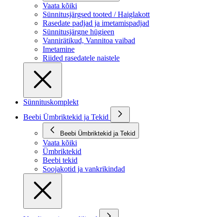
Vaata kõiki
Sünnitusjärgsed tooted / Haiglakott
Rasedate padjad ja imetamispadjad
Sünnitusjärgne hügieen
Vannirätikud, Vannitoa vaibad
Imetamine
Riided rasedatele naistele
Sünnituskomplekt
Beebi Ümbriktekid ja Tekid
Beebi Ümbriktekid ja Tekid
Vaata kõiki
Ümbriktekid
Beebi tekid
Soojakotid ja vankrikindad