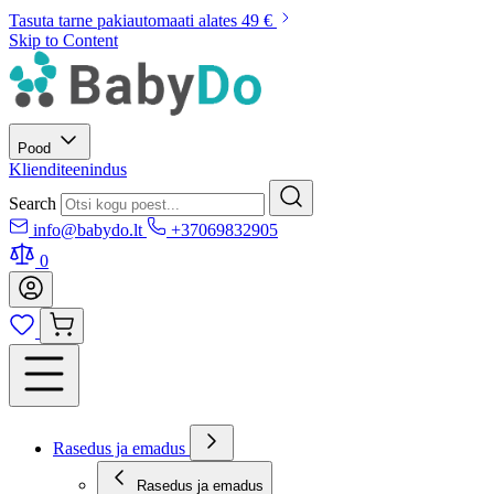
Tasuta tarne pakiautomaati alates 49 €
Skip to Content
Pood
Klienditeenindus
Search
info@babydo.lt
+37069832905
0
Rasedus ja emadus
Rasedus ja emadus