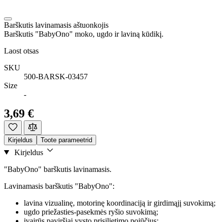
Barškutis lavinamasis aštuonkojis
Barškutis "BabyOno" moko, ugdo ir laviną kūdikį.
Laost otsas
SKU
500-BARSK-03457
Size
-
3,69 €
Kirjeldus
Toote parameetrid
Kirjeldus
"BabyOno" barškutis lavinamasis.
Lavinamasis barškutis "BabyOno":
lavina vizualinę, motorinę koordinaciją ir girdimąjį suvokimą;
ugdo priežasties-pasekmės ryšio suvokimą;
įvairūs paviršiai vysto prisilietimo pojūčius;