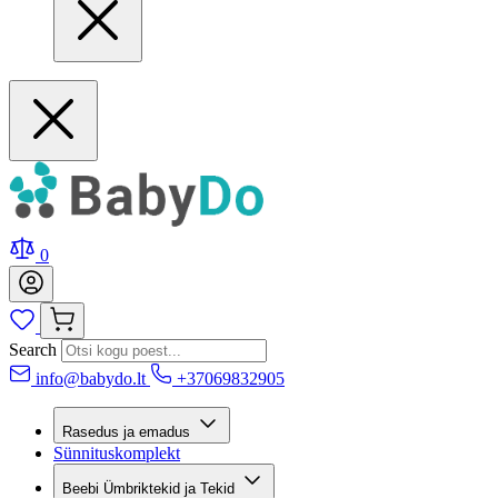
0
Search
info@babydo.lt
+37069832905
Rasedus ja emadus
Sünnituskomplekt
Beebi Ümbriktekid ja Tekid