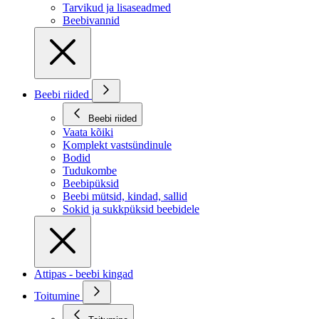
Tarvikud ja lisaseadmed
Beebivannid
Beebi riided
Beebi riided
Vaata kõiki
Komplekt vastsündinule
Bodid
Tudukombe
Beebipüksid
Beebi mütsid, kindad, sallid
Sokid ja sukkpüksid beebidele
Attipas - beebi kingad
Toitumine