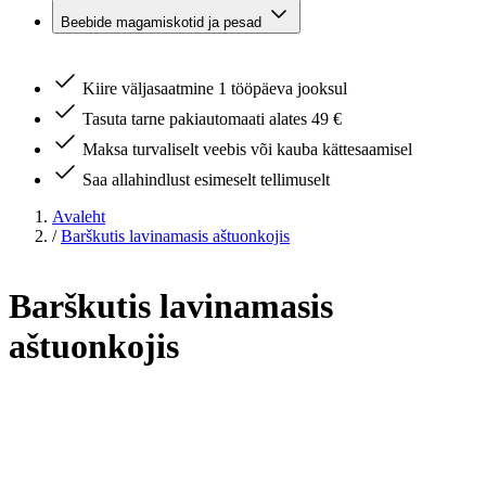
Beebide magamiskotid ja pesad
Kiire väljasaatmine 1 tööpäeva jooksul
Tasuta tarne pakiautomaati alates 49 €
Maksa turvaliselt veebis või kauba kättesaamisel
Saa allahindlust esimeselt tellimuselt
Avaleht
/
Barškutis lavinamasis aštuonkojis
Barškutis lavinamasis
aštuonkojis