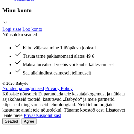
Minu konto
Logi sisse
Loo konto
Nõusoleku seaded
Kiire väljasaatmine 1 tööpäeva jooksul
Tasuta tarne pakiautomaati alates 49 €
Maksa turvaliselt veebis või kauba kättesaamisel
Saa allahindlust esimeselt tellimuselt
© 2026 Babydo
Nõuded ja tingimused
Privacy Policy
Küpsiste nõusolek Et parandada teie kasutajakogemust ja näidata
asjakohaseid tooteid, kasutavad „Babydo“ ja meie partnerid
küpsiseid ning sarnaseid tehnoloogiaid. Neid tehnoloogiaid
kasutame ainult teie nõusolekul. Täname koostöö eest. Lisateavet
leiate meie
Privaatsuspoliitikast
Seaded
Agree