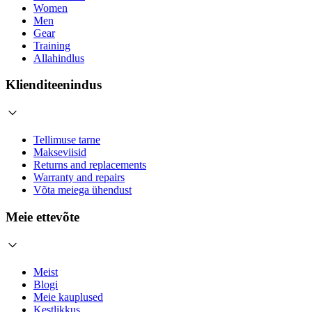
Women
Men
Gear
Training
Allahindlus
Klienditeenindus
Tellimuse tarne
Makseviisid
Returns and replacements
Warranty and repairs
Võta meiega ühendust
Meie ettevõte
Meist
Blogi
Meie kauplused
Kestlikkus