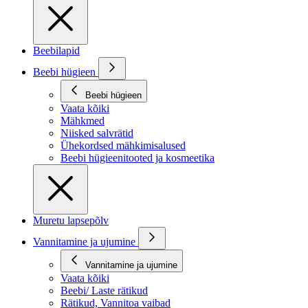
Beebilapid
Beebi hügieen
Beebi hügieen
Vaata kõiki
Mähkmed
Niisked salvrätid
Ühekordsed mähkimisalused
Beebi hügieenitooted ja kosmeetika
Muretu lapsepõlv
Vannitamine ja ujumine
Vannitamine ja ujumine
Vaata kõiki
Beebi/ Laste rätikud
Rätikud, Vannitoa vaibad