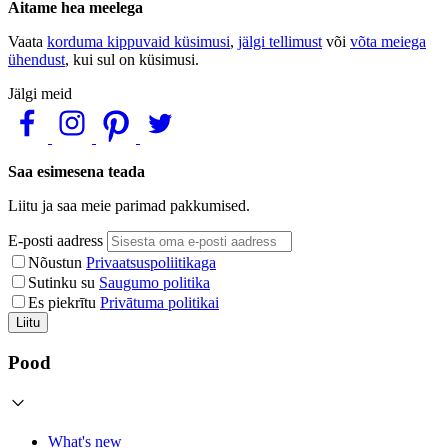
Aitame hea meelega
Vaata
korduma kippuvaid küsimusi
,
jälgi tellimust
või
võta meiega
ühendust
, kui sul on küsimusi.
Jälgi meid
Saa esimesena teada
Liitu ja saa meie parimad pakkumised.
E-posti aadress
Nõustun
Privaatsuspoliitikaga
Sutinku su
Saugumo politika
Es piekrītu
Privātuma politikai
Liitu
Pood
What's new