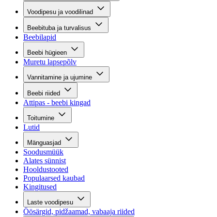
Voodipesu ja voodilinad
Beebituba ja turvalisus
Beebilapid
Beebi hügieen
Muretu lapsepõlv
Vannitamine ja ujumine
Beebi riided
Attipas - beebi kingad
Toitumine
Lutid
Mänguasjad
Soodusmüük
Alates sünnist
Hooldustooted
Populaarsed kaubad
Kingitused
Laste voodipesu
Öösärgid, pidžaamad, vabaaja riided