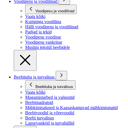
Voodipesu ja voodilinad
Voodipesu ja voodilinad
Vaata kõiki
Kummiga voodilina
Hälli voodipesu ja voodilinad
Padjad ja tekid
Voodipesu voodisse
Voodipesu vankrisse
Muslini tekstiil beebidele
Beebituba ja turvalisus
Beebituba ja turvalisus
Vaata kõiki
Magamistarbed ja valgustid
Beebimadratsid
Mähkimisalused ja Kaasaskantavad mähkimismatid
Beebivoodid ja võrevoodid
Beebi turvalisus
Lapsevankrid ja turvahällid