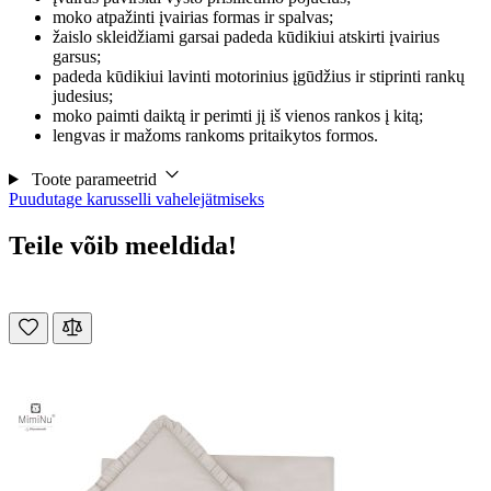
moko atpažinti įvairias formas ir spalvas;
žaislo skleidžiami garsai padeda kūdikiui atskirti įvairius
garsus;
padeda kūdikiui lavinti motorinius įgūdžius ir stiprinti rankų
judesius;
moko paimti daiktą ir perimti jį iš vienos rankos į kitą;
lengvas ir mažoms rankoms pritaikytos formos.
Toote parameetrid
Puudutage karusselli vahelejätmiseks
Teile võib meeldida!