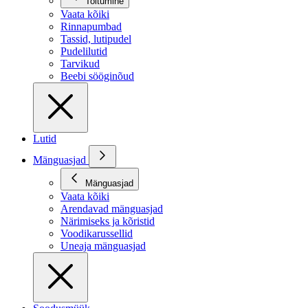
Toitumine
Vaata kõiki
Rinnapumbad
Tassid, lutipudel
Pudelilutid
Tarvikud
Beebi sööginõud
Lutid
Mänguasjad
Mänguasjad
Vaata kõiki
Arendavad mänguasjad
Närimiseks ja kõristid
Voodikarussellid
Uneaja mänguasjad