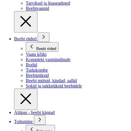
Tarvikud ja lisaseadmed
Beebivannid
Beebi riided
Beebi riided
Vaata kõiki
Komplekt vastsündinule
Bodid
Tudukombe
Beebipüksid
Beebi mütsid, kindad, sallid
Sokid ja sukkpüksid beebidele
Attipas - beebi kingad
Toitumine