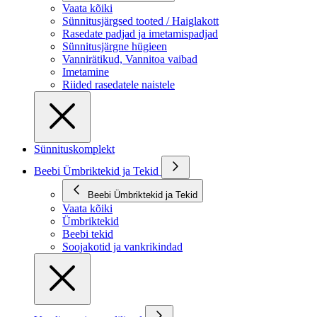
Vaata kõiki
Sünnitusjärgsed tooted / Haiglakott
Rasedate padjad ja imetamispadjad
Sünnitusjärgne hügieen
Vannirätikud, Vannitoa vaibad
Imetamine
Riided rasedatele naistele
Sünnituskomplekt
Beebi Ümbriktekid ja Tekid
Beebi Ümbriktekid ja Tekid
Vaata kõiki
Ümbriktekid
Beebi tekid
Soojakotid ja vankrikindad