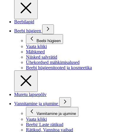
Beebilapid
Beebi hügieen
Beebi hügieen
Vaata kõiki
Mähkmed
Niisked salvrätid
Ühekordsed mähkimisalused
Beebi hügieenitooted ja kosmeetika
Muretu lapsepõlv
Vannitamine ja ujumine
Vannitamine ja ujumine
Vaata kõiki
Beebi/ Laste rätikud
Rätikud, Vannitoa vaibad