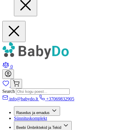
0
Search
info@babydo.lt
+37069832905
Rasedus ja emadus
Sünnituskomplekt
Beebi Ümbriktekid ja Tekid