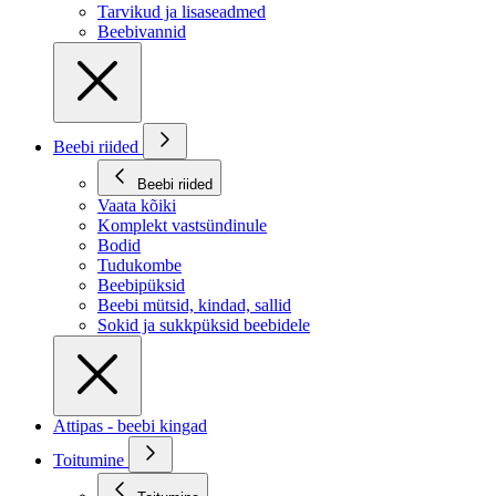
Tarvikud ja lisaseadmed
Beebivannid
Beebi riided
Beebi riided
Vaata kõiki
Komplekt vastsündinule
Bodid
Tudukombe
Beebipüksid
Beebi mütsid, kindad, sallid
Sokid ja sukkpüksid beebidele
Attipas - beebi kingad
Toitumine