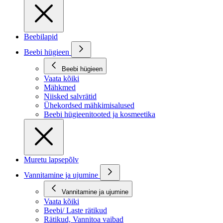
Beebilapid
Beebi hügieen
Beebi hügieen
Vaata kõiki
Mähkmed
Niisked salvrätid
Ühekordsed mähkimisalused
Beebi hügieenitooted ja kosmeetika
Muretu lapsepõlv
Vannitamine ja ujumine
Vannitamine ja ujumine
Vaata kõiki
Beebi/ Laste rätikud
Rätikud, Vannitoa vaibad