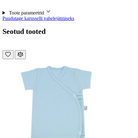
Toote parameetrid
Puudutage karusselli vahelejätmiseks
Seotud tooted