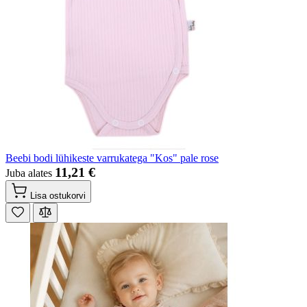
Beebi bodi lühikeste varrukatega "Kos" pale rose
11,21 €
Juba alates
Lisa ostukorvi