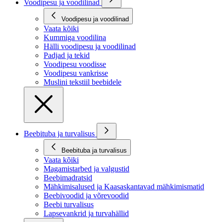
Voodipesu ja voodilinad
Voodipesu ja voodilinad
Vaata kõiki
Kummiga voodilina
Hälli voodipesu ja voodilinad
Padjad ja tekid
Voodipesu voodisse
Voodipesu vankrisse
Muslini tekstiil beebidele
Beebituba ja turvalisus
Beebituba ja turvalisus
Vaata kõiki
Magamistarbed ja valgustid
Beebimadratsid
Mähkimisalused ja Kaasaskantavad mähkimismatid
Beebivoodid ja võrevoodid
Beebi turvalisus
Lapsevankrid ja turvahällid