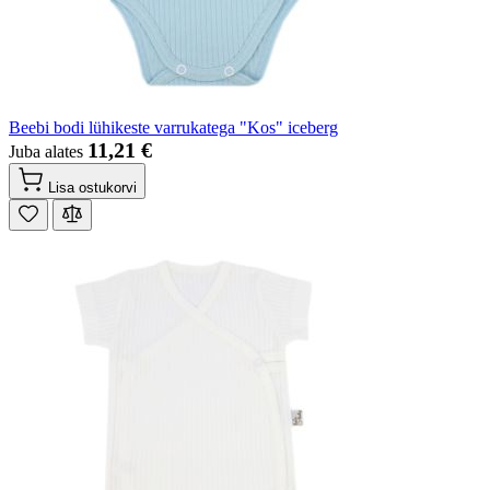
Beebi bodi lühikeste varrukatega "Kos" iceberg
11,21 €
Juba alates
Lisa ostukorvi