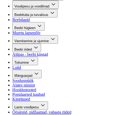
Voodipesu ja voodilinad
Beebituba ja turvalisus
Beebilapid
Beebi hügieen
Muretu lapsepõlv
Vannitamine ja ujumine
Beebi riided
Attipas - beebi kingad
Toitumine
Lutid
Mänguasjad
Soodusmüük
Alates sünnist
Hooldustooted
Populaarsed kaubad
Kingitused
Laste voodipesu
Öösärgid, pidžaamad, vabaaja riided