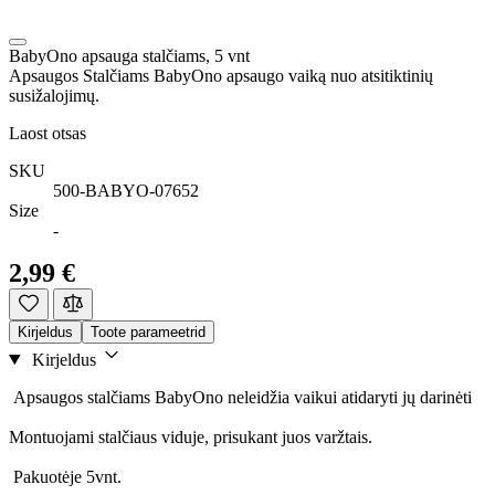
BabyOno apsauga stalčiams, 5 vnt
Apsaugos Stalčiams BabyOno apsaugo vaiką nuo atsitiktinių
susižalojimų.
Laost otsas
SKU
500-BABYO-07652
Size
-
2,99 €
Kirjeldus
Toote parameetrid
Kirjeldus
Apsaugos stalčiams BabyOno neleidžia vaikui atidaryti jų darinėti
Montuojami stalčiaus viduje, prisukant juos varžtais.
Pakuotėje 5vnt.