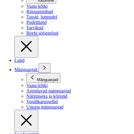
Toitumine
Vaata kõiki
Rinnapumbad
Tassid, lutipudel
Pudelilutid
Tarvikud
Beebi sööginõud
Lutid
Mänguasjad
Mänguasjad
Vaata kõiki
Arendavad mänguasjad
Närimiseks ja kõristid
Voodikarussellid
Uneaja mänguasjad