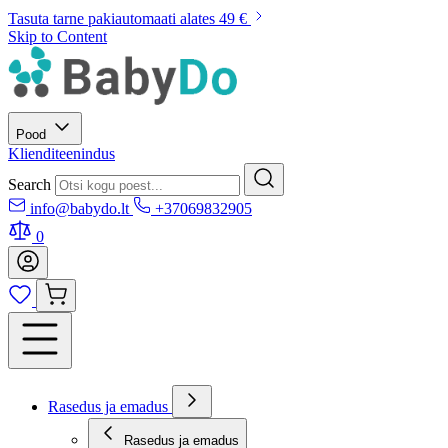
Tasuta tarne pakiautomaati alates 49 €
Skip to Content
Pood
Klienditeenindus
Search
info@babydo.lt
+37069832905
0
Rasedus ja emadus
Rasedus ja emadus