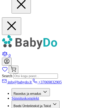
0
Search
info@babydo.lt
+37069832905
Rasedus ja emadus
Sünnituskomplekt
Beebi Ümbriktekid ja Tekid