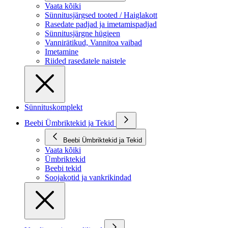
Vaata kõiki
Sünnitusjärgsed tooted / Haiglakott
Rasedate padjad ja imetamispadjad
Sünnitusjärgne hügieen
Vannirätikud, Vannitoa vaibad
Imetamine
Riided rasedatele naistele
Sünnituskomplekt
Beebi Ümbriktekid ja Tekid
Beebi Ümbriktekid ja Tekid
Vaata kõiki
Ümbriktekid
Beebi tekid
Soojakotid ja vankrikindad