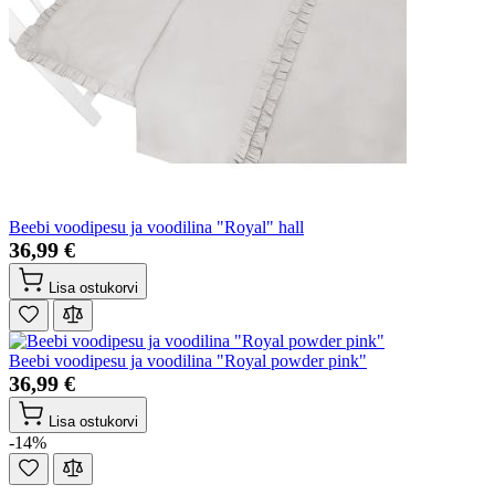
Beebi voodipesu ja voodilina "Royal" hall
36,99 €
Lisa ostukorvi
Beebi voodipesu ja voodilina "Royal powder pink"
36,99 €
Lisa ostukorvi
-14%