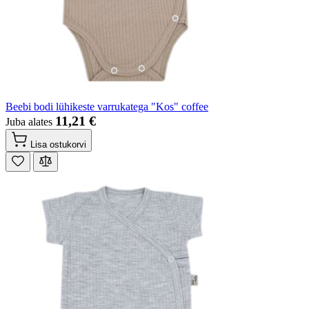
Beebi bodi lühikeste varrukatega "Kos" coffee
11,21 €
Juba alates
Lisa ostukorvi