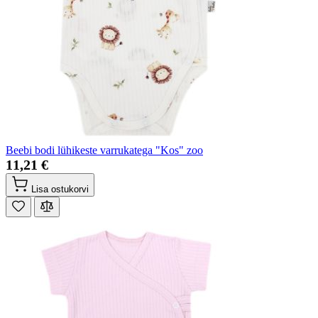
Beebi bodi lühikeste varrukatega "Kos" zoo
11,21 €
Lisa ostukorvi