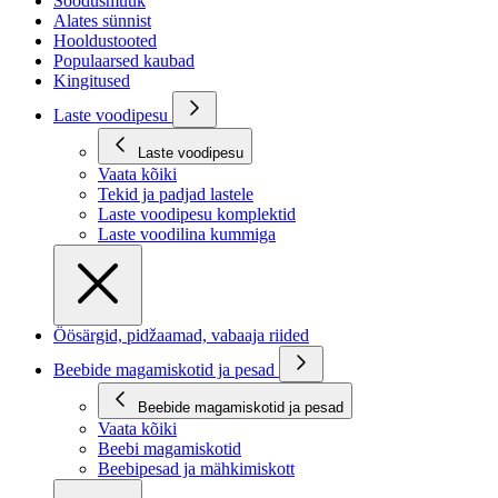
Soodusmüük
Alates sünnist
Hooldustooted
Populaarsed kaubad
Kingitused
Laste voodipesu
Laste voodipesu
Vaata kõiki
Tekid ja padjad lastele
Laste voodipesu komplektid
Laste voodilina kummiga
Öösärgid, pidžaamad, vabaaja riided
Beebide magamiskotid ja pesad
Beebide magamiskotid ja pesad
Vaata kõiki
Beebi magamiskotid
Beebipesad ja mähkimiskott