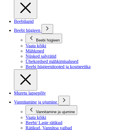
Beebilapid
Beebi hügieen
Beebi hügieen
Vaata kõiki
Mähkmed
Niisked salvrätid
Ühekordsed mähkimisalused
Beebi hügieenitooted ja kosmeetika
Muretu lapsepõlv
Vannitamine ja ujumine
Vannitamine ja ujumine
Vaata kõiki
Beebi/ Laste rätikud
Rätikud, Vannitoa vaibad