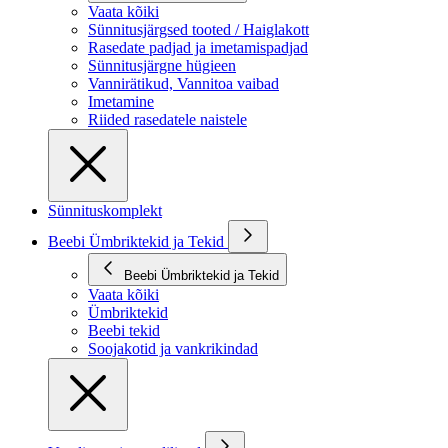
Vaata kõiki
Sünnitusjärgsed tooted / Haiglakott
Rasedate padjad ja imetamispadjad
Sünnitusjärgne hügieen
Vannirätikud, Vannitoa vaibad
Imetamine
Riided rasedatele naistele
Sünnituskomplekt
Beebi Ümbriktekid ja Tekid
Beebi Ümbriktekid ja Tekid
Vaata kõiki
Ümbriktekid
Beebi tekid
Soojakotid ja vankrikindad