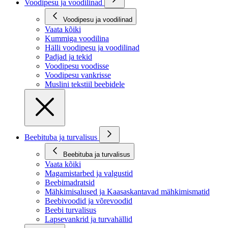
Voodipesu ja voodilinad
Voodipesu ja voodilinad
Vaata kõiki
Kummiga voodilina
Hälli voodipesu ja voodilinad
Padjad ja tekid
Voodipesu voodisse
Voodipesu vankrisse
Muslini tekstiil beebidele
Beebituba ja turvalisus
Beebituba ja turvalisus
Vaata kõiki
Magamistarbed ja valgustid
Beebimadratsid
Mähkimisalused ja Kaasaskantavad mähkimismatid
Beebivoodid ja võrevoodid
Beebi turvalisus
Lapsevankrid ja turvahällid