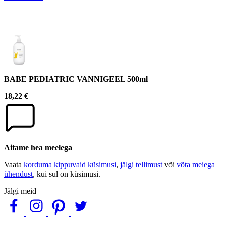
BABE PEDIATRIC VANNIGEEL 500ml
18,22 €
Aitame hea meelega
Vaata
korduma kippuvaid küsimusi
,
jälgi tellimust
või
võta meiega
ühendust
, kui sul on küsimusi.
Jälgi meid