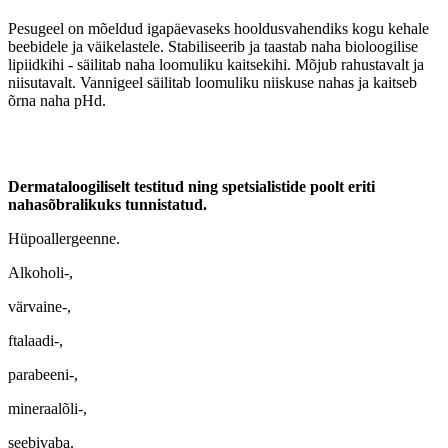
Pesugeel on mõeldud igapäevaseks hooldusvahendiks kogu kehale
beebidele ja väikelastele. Stabiliseerib ja taastab naha bioloogilise
lipiidkihi - säilitab naha loomuliku kaitsekihi. Mõjub rahustavalt ja
niisutavalt. Vannigeel säilitab loomuliku niiskuse nahas ja kaitseb
õrna naha pHd.
Dermataloogiliselt testitud ning spetsialistide poolt eriti
nahasõbralikuks tunnistatud.
Hüpoallergeenne.
Alkoholi-,
värvaine-,
ftalaadi-,
parabeeni-,
mineraalõli-,
seebivaba.