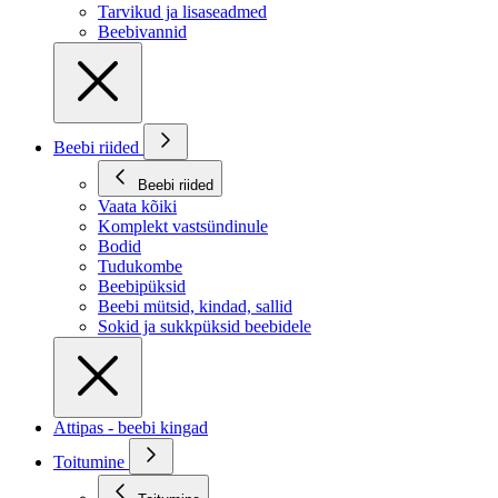
Tarvikud ja lisaseadmed
Beebivannid
Beebi riided
Beebi riided
Vaata kõiki
Komplekt vastsündinule
Bodid
Tudukombe
Beebipüksid
Beebi mütsid, kindad, sallid
Sokid ja sukkpüksid beebidele
Attipas - beebi kingad
Toitumine