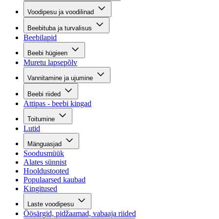
Voodipesu ja voodilinad
Beebituba ja turvalisus
Beebilapid
Beebi hügieen
Muretu lapsepõlv
Vannitamine ja ujumine
Beebi riided
Attipas - beebi kingad
Toitumine
Lutid
Mänguasjad
Soodusmüük
Alates sünnist
Hooldustooted
Populaarsed kaubad
Kingitused
Laste voodipesu
Öösärgid, pidžaamad, vabaaja riided