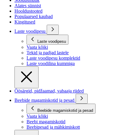
Soodusmüük
Alates sünnist
Hooldustooted
Populaarsed kaubad
Kingitused
Laste voodipesu
Laste voodipesu
Vaata kõiki
Tekid ja padjad lastele
Laste voodipesu komplektid
Laste voodilina kummiga
Öösärgid, pidžaamad, vabaaja riided
Beebide magamiskotid ja pesad
Beebide magamiskotid ja pesad
Vaata kõiki
Beebi magamiskotid
Beebipesad ja mähkimiskott