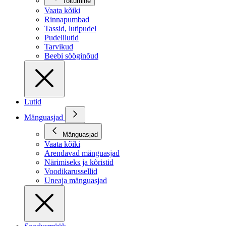
Toitumine
Vaata kõiki
Rinnapumbad
Tassid, lutipudel
Pudelilutid
Tarvikud
Beebi sööginõud
Lutid
Mänguasjad
Mänguasjad
Vaata kõiki
Arendavad mänguasjad
Närimiseks ja kõristid
Voodikarussellid
Uneaja mänguasjad