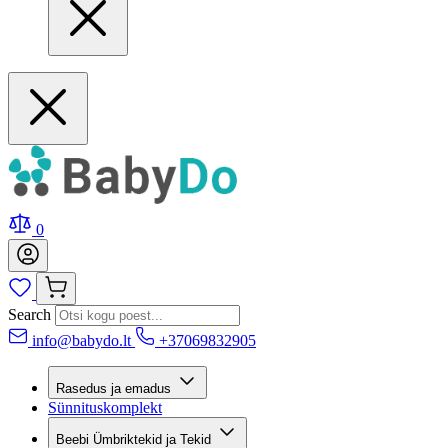
0
Search
info@babydo.lt
+37069832905
Rasedus ja emadus
Sünnituskomplekt
Beebi Ümbriktekid ja Tekid