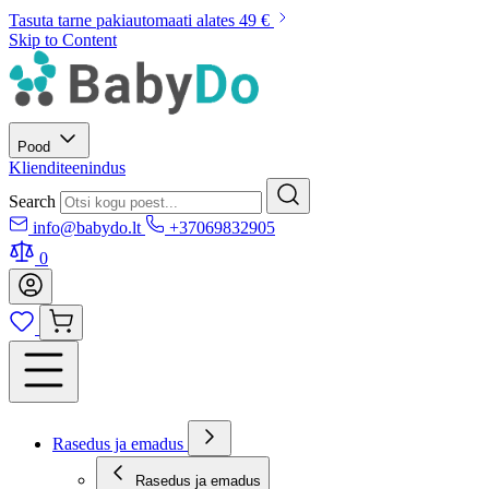
Tasuta tarne pakiautomaati alates 49 €
Skip to Content
Pood
Klienditeenindus
Search
info@babydo.lt
+37069832905
0
Rasedus ja emadus
Rasedus ja emadus