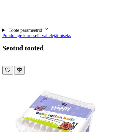
Toote parameetrid
Puudutage karusselli vahelejätmiseks
Seotud tooted