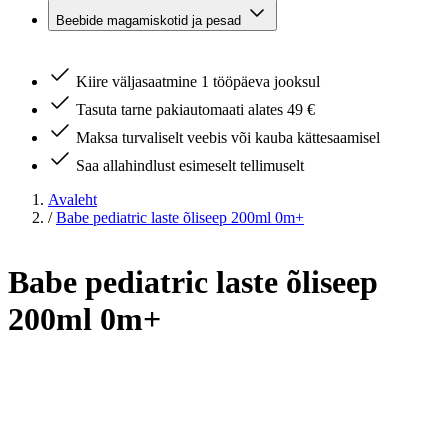
Beebide magamiskotid ja pesad
Kiire väljasaatmine 1 tööpäeva jooksul
Tasuta tarne pakiautomaati alates 49 €
Maksa turvaliselt veebis või kauba kättesaamisel
Saa allahindlust esimeselt tellimuselt
Avaleht
/
Babe pediatric laste õliseep 200ml 0m+
Babe pediatric laste õliseep
200ml 0m+