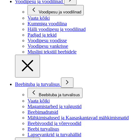
Voodipesu ja voodilinad
Voodipesu ja voodilinad
Vaata kõiki
Kummiga voodilina
Hälli voodipesu ja voodilinad
Padjad ja tekid
Voodipesu voodisse
Voodipesu vankrisse
Muslini tekstiil beebidele
Beebituba ja turvalisus
Beebituba ja turvalisus
Vaata kõiki
Magamistarbed ja valgustid
Beebimadratsid
Mähkimisalused ja Kaasaskantavad mähkimismatid
Beebivoodid ja võrevoodid
Beebi turvalisus
Lapsevankrid ja turvahällid