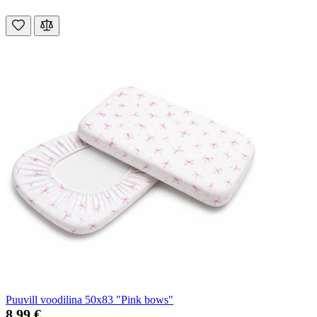
Puuvill voodilina 50x83 "Pink bows"
8,99 €