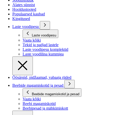
Soodusmüük
Alates sünnist
Hooldustooted
Populaarsed kaubad
Kingitused
Laste voodipesu
Laste voodipesu
Vaata kõiki
Tekid ja padjad lastele
Laste voodipesu komplektid
Laste voodilina kummiga
Öösärgid, pidžaamad, vabaaja riided
Beebide magamiskotid ja pesad
Beebide magamiskotid ja pesad
Vaata kõiki
Beebi magamiskotid
Beebipesad ja mähkimiskott