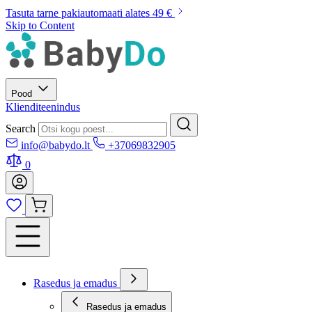
Tasuta tarne pakiautomaati alates 49 €
Skip to Content
Pood
Klienditeenindus
Search
info@babydo.lt
+37069832905
0
Rasedus ja emadus
Rasedus ja emadus