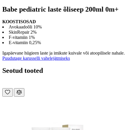
Babe pediatric laste õliseep 200ml 0m+
KOOSTISOSAD
Avokaadoõli 10%
SkinRepair 2%
F-vitamiin 1%
E-vitamiin 0,25%
Igapäevane hügieen laste ja imikute kuivale või atoopilisele nahale.
Puudutage karusselli vahelejätmiseks
Seotud tooted