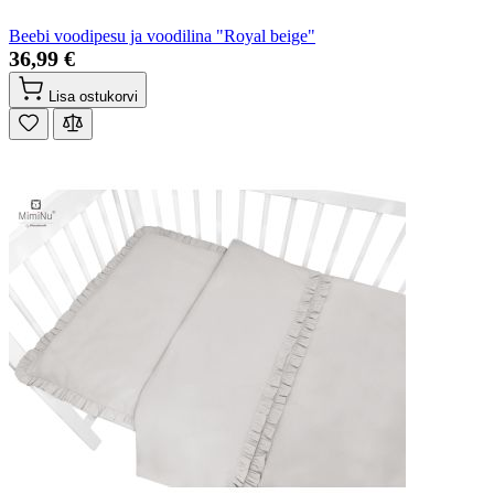
Beebi voodipesu ja voodilina "Royal beige"
36,99 €
Lisa ostukorvi