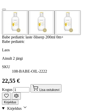
Babe pediatric laste õliseep 200ml 0m+
Babe pediatric
Laos
Ainult
2
järgi
SKU
108-BABE-OIL-2222
22,55 €
Kogus
Lisa ostukorvi
Kirjeldus
Kirjeldus