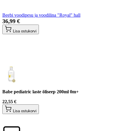
Beebi voodipesu ja voodilina "Royal" hall
36,99 €
Lisa ostukorvi
Babe pediatric laste õliseep 200ml 0m+
22,55 €
Lisa ostukorvi