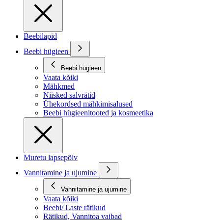
Beebilapid
Beebi hügieen
Beebi hügieen
Vaata kõiki
Mähkmed
Niisked salvrätid
Ühekordsed mähkimisalused
Beebi hügieenitooted ja kosmeetika
Muretu lapsepõlv
Vannitamine ja ujumine
Vannitamine ja ujumine
Vaata kõiki
Beebi/ Laste rätikud
Rätikud, Vannitoa vaibad