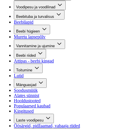
Voodipesu ja voodilinad
Beebituba ja turvalisus
Beebilapid
Beebi hügieen
Muretu lapsepõlv
Vannitamine ja ujumine
Beebi riided
Attipas - beebi kingad
Toitumine
Lutid
Mänguasjad
Soodusmüük
Alates sünnist
Hooldustooted
Populaarsed kaubad
Kingitused
Laste voodipesu
Öösärgid, pidžaamad, vabaaja riided