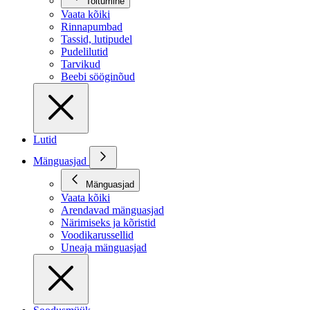
Toitumine
Vaata kõiki
Rinnapumbad
Tassid, lutipudel
Pudelilutid
Tarvikud
Beebi sööginõud
Lutid
Mänguasjad
Mänguasjad
Vaata kõiki
Arendavad mänguasjad
Närimiseks ja kõristid
Voodikarussellid
Uneaja mänguasjad