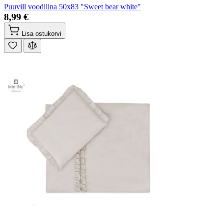
Puuvill voodilina 50x83 "Sweet bear white"
8,99 €
Lisa ostukorvi