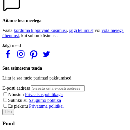
Aitame hea meelega
Vaata
korduma kippuvaid küsimusi
,
jälgi tellimust
või
võta meiega
ühendust
, kui sul on küsimusi.
Jälgi meid
Saa esimesena teada
Liitu ja saa meie parimad pakkumised.
E-posti aadress
Nõustun
Privaatsuspoliitikaga
Sutinku su
Saugumo politika
Es piekrītu
Privātuma politikai
Liitu
Pood