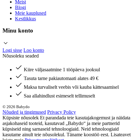
Meist
Blogi
Meie kauplused
Kestlikkus
Minu konto
Logi sisse
Loo konto
Nõusoleku seaded
Kiire väljasaatmine 1 tööpäeva jooksul
Tasuta tarne pakiautomaati alates 49 €
Maksa turvaliselt veebis või kauba kättesaamisel
Saa allahindlust esimeselt tellimuselt
© 2026 Babydo
Nõuded ja tingimused
Privacy Policy
Küpsiste nõusolek Et parandada teie kasutajakogemust ja näidata
asjakohaseid tooteid, kasutavad „Babydo“ ja meie partnerid
küpsiseid ning sarnaseid tehnoloogiaid. Neid tehnoloogiaid
kasutame ainult teie nõusolekul. Täname koostöö eest. Lisateavet