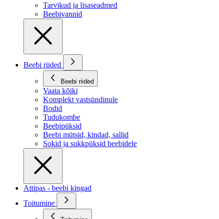
Tarvikud ja lisaseadmed
Beebivannid
Beebi riided
Beebi riided
Vaata kõiki
Komplekt vastsündinule
Bodid
Tudukombe
Beebipüksid
Beebi mütsid, kindad, sallid
Sokid ja sukkpüksid beebidele
Attipas - beebi kingad
Toitumine