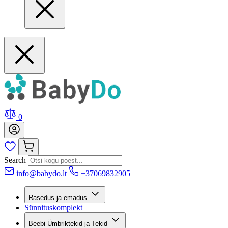
0
Search
info@babydo.lt
+37069832905
Rasedus ja emadus
Sünnituskomplekt
Beebi Ümbriktekid ja Tekid