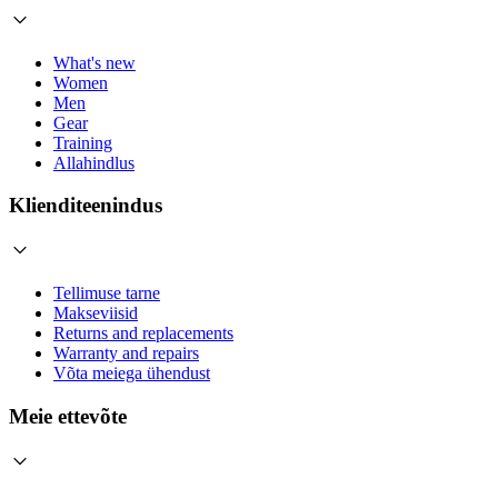
What's new
Women
Men
Gear
Training
Allahindlus
Klienditeenindus
Tellimuse tarne
Makseviisid
Returns and replacements
Warranty and repairs
Võta meiega ühendust
Meie ettevõte