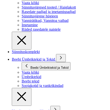
Vaata kõiki
Sünnitusjärgsed tooted / Haiglakott
Rasedate padjad ja imetamispadjad
Sünnitusjärgne hügieen
Vannirätikud, Vannitoa vaibad
Imetamine
Riided rasedatele naistele
Sünnituskomplekt
Beebi Ümbriktekid ja Tekid
Beebi Ümbriktekid ja Tekid
Vaata kõiki
Ümbriktekid
Beebi tekid
Soojakotid ja vankrikindad