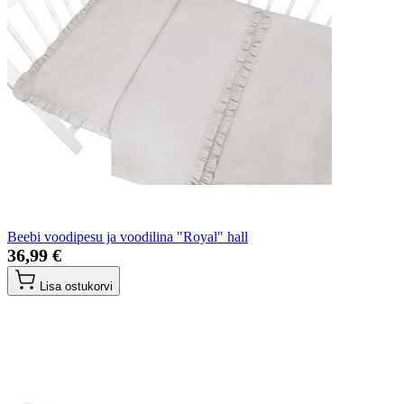
Beebi voodipesu ja voodilina "Royal" hall
36,99 €
Lisa ostukorvi