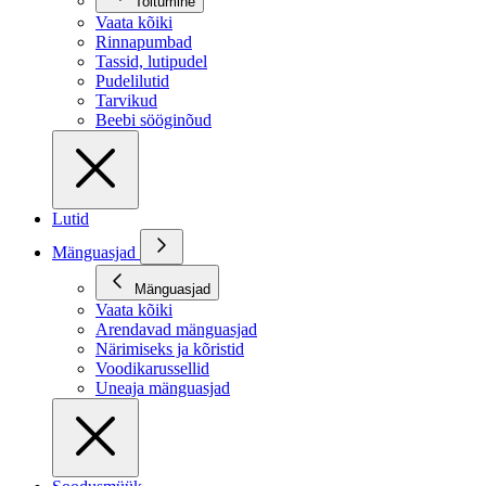
Toitumine
Vaata kõiki
Rinnapumbad
Tassid, lutipudel
Pudelilutid
Tarvikud
Beebi sööginõud
Lutid
Mänguasjad
Mänguasjad
Vaata kõiki
Arendavad mänguasjad
Närimiseks ja kõristid
Voodikarussellid
Uneaja mänguasjad