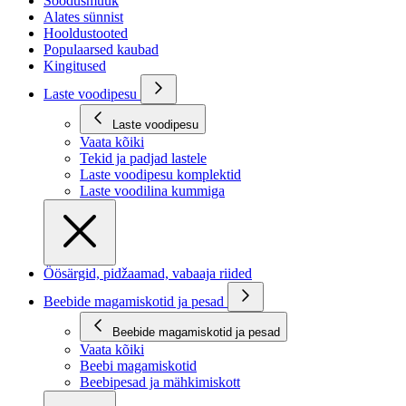
Soodusmüük
Alates sünnist
Hooldustooted
Populaarsed kaubad
Kingitused
Laste voodipesu
Laste voodipesu
Vaata kõiki
Tekid ja padjad lastele
Laste voodipesu komplektid
Laste voodilina kummiga
Öösärgid, pidžaamad, vabaaja riided
Beebide magamiskotid ja pesad
Beebide magamiskotid ja pesad
Vaata kõiki
Beebi magamiskotid
Beebipesad ja mähkimiskott