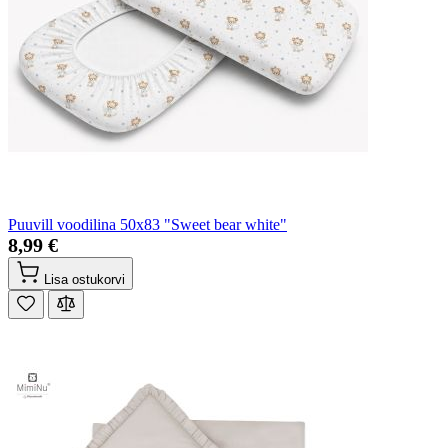
Puuvill voodilina 50x83 "Sweet bear white"
8,99 €
Lisa ostukorvi