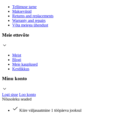
Tellimuse tarne
Makseviisid
Returns and replacements
Warranty and repairs
Võta meiega ühendust
Meie ettevõte
Meist
Blogi
Meie kauplused
Kestlikkus
Minu konto
Logi sisse
Loo konto
Nõusoleku seaded
Kiire väljasaatmine 1 tööpäeva jooksul