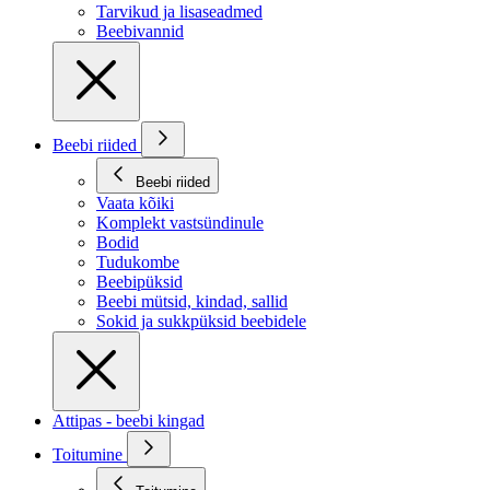
Tarvikud ja lisaseadmed
Beebivannid
Beebi riided
Beebi riided
Vaata kõiki
Komplekt vastsündinule
Bodid
Tudukombe
Beebipüksid
Beebi mütsid, kindad, sallid
Sokid ja sukkpüksid beebidele
Attipas - beebi kingad
Toitumine