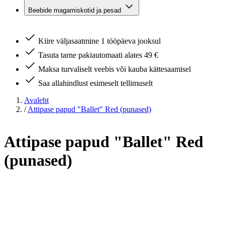
Beebide magamiskotid ja pesad
Kiire väljasaatmine 1 tööpäeva jooksul
Tasuta tarne pakiautomaati alates 49 €
Maksa turvaliselt veebis või kauba kättesaamisel
Saa allahindlust esimeselt tellimuselt
Avaleht
/
Attipase papud "Ballet" Red (punased)
Attipase papud "Ballet" Red
(punased)