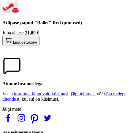
Attipase papud "Ballet" Red (punased)
Juba alates:
21,89 €
Lisa ostukorvi
Aitame hea meelega
Vaata
korduma kippuvaid küsimusi
,
jälgi tellimust
või
võta meiega
ühendust
, kui sul on küsimusi.
Jälgi meid
Saa esimesena teada