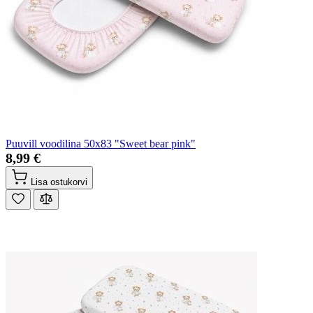
Puuvill voodilina 50x83 "Sweet bear pink"
8,99 €
Lisa ostukorvi