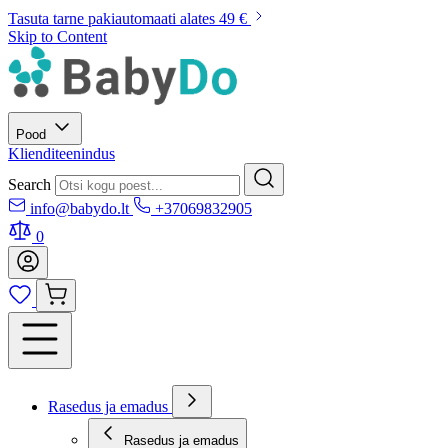
Tasuta tarne pakiautomaati alates 49 €
Skip to Content
Pood
Klienditeenindus
Search
info@babydo.lt
+37069832905
0
Rasedus ja emadus
Rasedus ja emadus