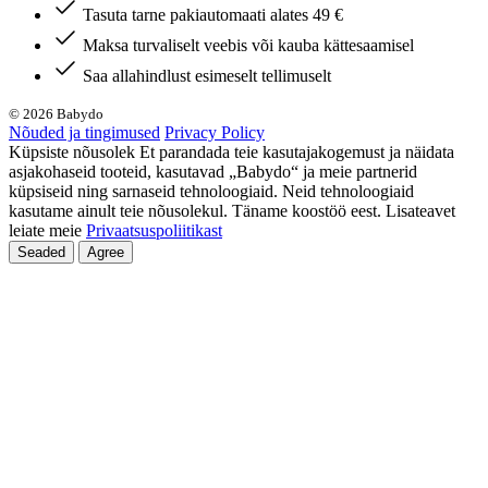
Tasuta tarne pakiautomaati alates 49 €
Maksa turvaliselt veebis või kauba kättesaamisel
Saa allahindlust esimeselt tellimuselt
© 2026 Babydo
Nõuded ja tingimused
Privacy Policy
Küpsiste nõusolek Et parandada teie kasutajakogemust ja näidata
asjakohaseid tooteid, kasutavad „Babydo“ ja meie partnerid
küpsiseid ning sarnaseid tehnoloogiaid. Neid tehnoloogiaid
kasutame ainult teie nõusolekul. Täname koostöö eest. Lisateavet
leiate meie
Privaatsuspoliitikast
Seaded
Agree