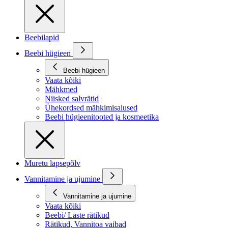
Beebilapid
Beebi hügieen
Beebi hügieen
Vaata kõiki
Mähkmed
Niisked salvrätid
Ühekordsed mähkimisalused
Beebi hügieenitooted ja kosmeetika
Muretu lapsepõlv
Vannitamine ja ujumine
Vannitamine ja ujumine
Vaata kõiki
Beebi/ Laste rätikud
Rätikud, Vannitoa vaibad