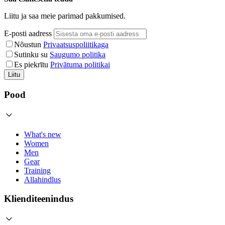
Liitu ja saa meie parimad pakkumised.
E-posti aadress
Nõustun
Privaatsuspoliitikaga
Sutinku su
Saugumo politika
Es piekrītu
Privātuma politikai
Liitu
Pood
What's new
Women
Men
Gear
Training
Allahindlus
Klienditeenindus