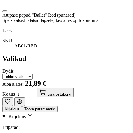
Attipase papud "Ballet" Red (punased)
Spetsiaalsed jalatsid lapsele, kes alles õpib kõndima.
Laos
SKU
AB01-RED
Valikud
Dydis
21,89 €
Juba alates:
Kogus
Lisa ostukorvi
Kirjeldus
Toote parameetrid
Kirjeldus
Eripärad: