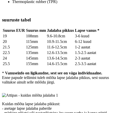
Thermoplastic rubber (TPR)
suuruste tabel
Suurus EUR
Suurus mm
Jalalaba pikkus
Lapse vanus *
19
108mm
9.6-10.8cm
3-6 kuud
20
115mm
10.9-11.5cm
6-12 kuud
21.5
125mm
11.6-12.5cm
1-2 aastat
22.5
135mm
12.6-13.5cm
1.5-2.5 aastat
24
145mm
13.6-14.5cm
2-3 aastat
25.5
155mm
14.6-15.5cm
2.5-3.5 aastat
*
Vanuseinfo on ligikaudne, sest see on väga individuaalne.
Enne papude tellimist tuleb mõõta lapse jalalaba pikkus, sest suurus
valitakse ainult selle mõõdu järgi.
Kuidas mõõta lapse jalalaba pikkust:
- asetage lapse jalalaba paberile
- märkige pliiatsi või pastapliiatsiga ära suure varba ja kanna piirid,