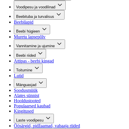
Voodipesu ja voodilinad
Beebituba ja turvalisus
Beebilapid
Beebi hügieen
Muretu lapsepõlv
Vannitamine ja ujumine
Beebi riided
Attipas - beebi kingad
Toitumine
Lutid
Mänguasjad
Soodusmüük
Alates sünnist
Hooldustooted
Populaarsed kaubad
Kingitused
Laste voodipesu
Öösärgid, pidžaamad, vabaaja riided