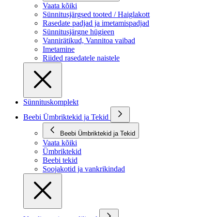
Vaata kõiki
Sünnitusjärgsed tooted / Haiglakott
Rasedate padjad ja imetamispadjad
Sünnitusjärgne hügieen
Vannirätikud, Vannitoa vaibad
Imetamine
Riided rasedatele naistele
Sünnituskomplekt
Beebi Ümbriktekid ja Tekid
Beebi Ümbriktekid ja Tekid
Vaata kõiki
Ümbriktekid
Beebi tekid
Soojakotid ja vankrikindad