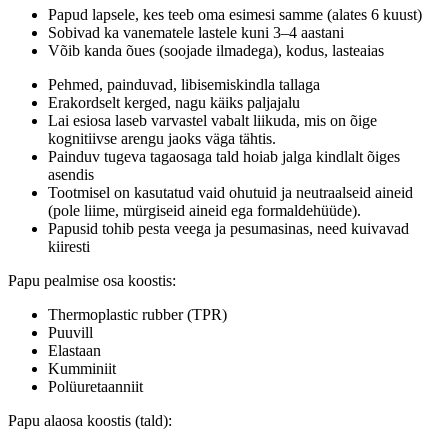
Papud lapsele, kes teeb oma esimesi samme (alates 6 kuust)
Sobivad ka vanematele lastele kuni 3–4 aastani
Võib kanda õues (soojade ilmadega), kodus, lasteaias
Pehmed, painduvad, libisemiskindla tallaga
Erakordselt kerged, nagu käiks paljajalu
Lai esiosa laseb varvastel vabalt liikuda, mis on õige
kognitiivse arengu jaoks väga tähtis.
Painduv tugeva tagaosaga tald hoiab jalga kindlalt õiges
asendis
Tootmisel on kasutatud vaid ohutuid ja neutraalseid aineid
(pole liime, mürgiseid aineid ega formaldehüüde).
Papusid tohib pesta veega ja pesumasinas, need kuivavad
kiiresti
Papu pealmise osa koostis:
Thermoplastic rubber (TPR)
Puuvill
Elastaan
Kumminiit
Polüuretaanniit
Papu alaosa koostis (tald):