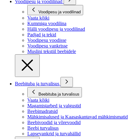
Voodipesu ja voodilinad
Voodipesu ja voodilinad
Vaata kõiki
Kummiga voodilina
Hälli voodipesu ja voodilinad
Padjad ja tekid
Voodipesu voodisse
Voodipesu vankrisse
Muslini tekstiil beebidele
Beebituba ja turvalisus
Beebituba ja turvalisus
Vaata kõiki
Magamistarbed ja valgustid
Beebimadratsid
Mähkimisalused ja Kaasaskantavad mähkimismatid
Beebivoodid ja võrevoodid
Beebi turvalisus
Lapsevankrid ja turvahällid