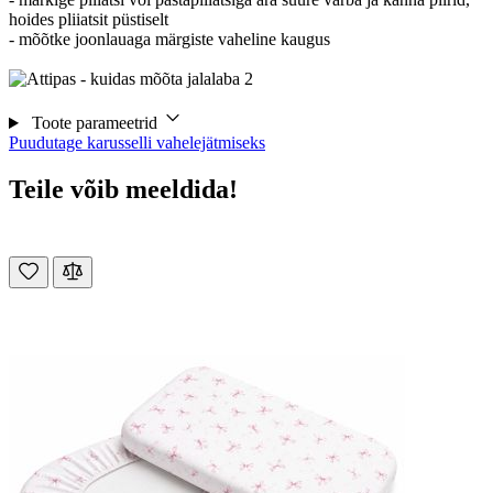
hoides pliiatsit püstiselt
- mõõtke joonlauaga märgiste vaheline kaugus
Toote parameetrid
Puudutage karusselli vahelejätmiseks
Teile võib meeldida!