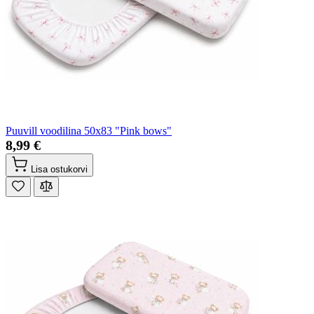
Puuvill voodilina 50x83 "Pink bows"
8,99 €
Lisa ostukorvi