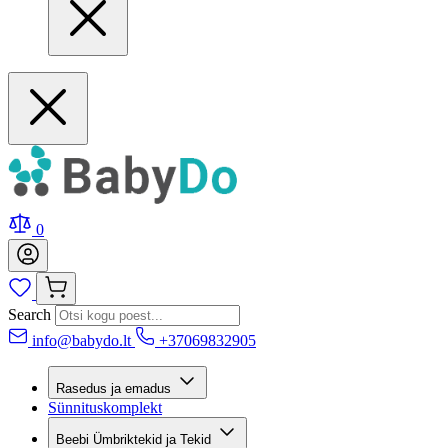
0
Search
info@babydo.lt
+37069832905
Rasedus ja emadus
Sünnituskomplekt
Beebi Ümbriktekid ja Tekid