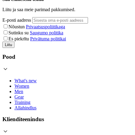
Liitu ja saa meie parimad pakkumised.
E-posti aadress
Nõustun
Privaatsuspoliitikaga
Sutinku su
Saugumo politika
Es piekrītu
Privātuma politikai
Liitu
Pood
What's new
Women
Men
Gear
Training
Allahindlus
Klienditeenindus