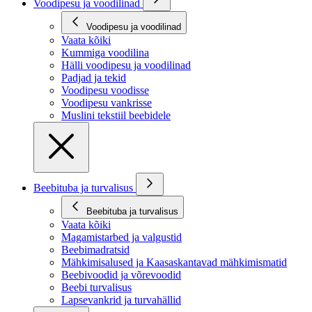
Voodipesu ja voodilinad
Voodipesu ja voodilinad
Vaata kõiki
Kummiga voodilina
Hälli voodipesu ja voodilinad
Padjad ja tekid
Voodipesu voodisse
Voodipesu vankrisse
Muslini tekstiil beebidele
Beebituba ja turvalisus
Beebituba ja turvalisus
Vaata kõiki
Magamistarbed ja valgustid
Beebimadratsid
Mähkimisalused ja Kaasaskantavad mähkimismatid
Beebivoodid ja võrevoodid
Beebi turvalisus
Lapsevankrid ja turvahällid