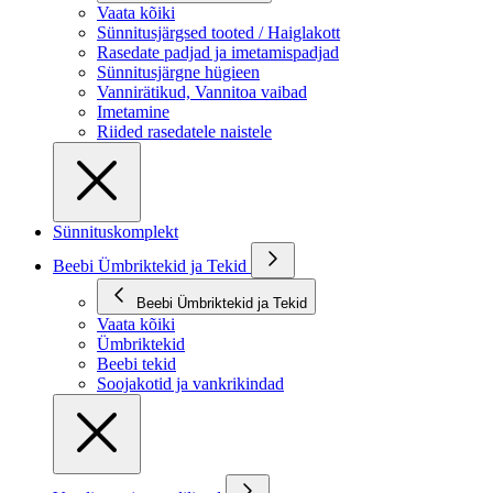
Vaata kõiki
Sünnitusjärgsed tooted / Haiglakott
Rasedate padjad ja imetamispadjad
Sünnitusjärgne hügieen
Vannirätikud, Vannitoa vaibad
Imetamine
Riided rasedatele naistele
Sünnituskomplekt
Beebi Ümbriktekid ja Tekid
Beebi Ümbriktekid ja Tekid
Vaata kõiki
Ümbriktekid
Beebi tekid
Soojakotid ja vankrikindad