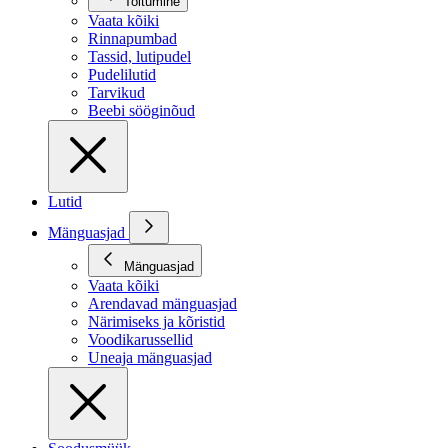
Toitumine
Vaata kõiki
Rinnapumbad
Tassid, lutipudel
Pudelilutid
Tarvikud
Beebi sööginõud
Lutid
Mänguasjad
Mänguasjad
Vaata kõiki
Arendavad mänguasjad
Närimiseks ja kõristid
Voodikarussellid
Uneaja mänguasjad