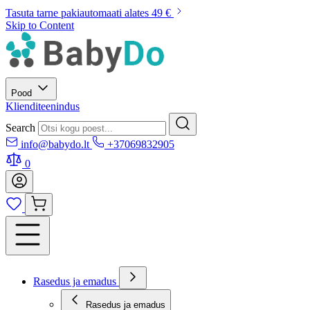
Tasuta tarne pakiautomaati alates 49 €
Skip to Content
Pood
Klienditeenindus
Search
info@babydo.lt
+37069832905
0
Rasedus ja emadus
Rasedus ja emadus