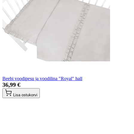
Beebi voodipesu ja voodilina "Royal" hall
36,99 €
Lisa ostukorvi