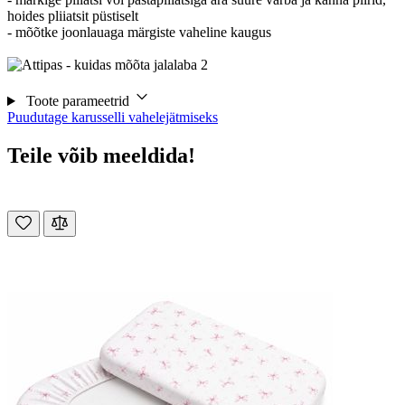
hoides pliiatsit püstiselt
- mõõtke joonlauaga märgiste vaheline kaugus
Toote parameetrid
Puudutage karusselli vahelejätmiseks
Teile võib meeldida!