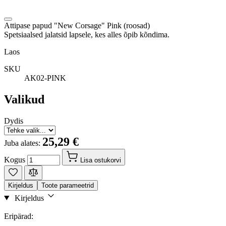
Attipase papud "New Corsage" Pink (roosad)
Spetsiaalsed jalatsid lapsele, kes alles õpib kõndima.
Laos
SKU
AK02-PINK
Valikud
Dydis
25,29 €
Juba alates:
Kogus
Lisa ostukorvi
Kirjeldus
Toote parameetrid
Kirjeldus
Eripärad: