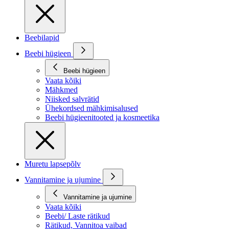
Beebilapid
Beebi hügieen
Beebi hügieen
Vaata kõiki
Mähkmed
Niisked salvrätid
Ühekordsed mähkimisalused
Beebi hügieenitooted ja kosmeetika
Muretu lapsepõlv
Vannitamine ja ujumine
Vannitamine ja ujumine
Vaata kõiki
Beebi/ Laste rätikud
Rätikud, Vannitoa vaibad