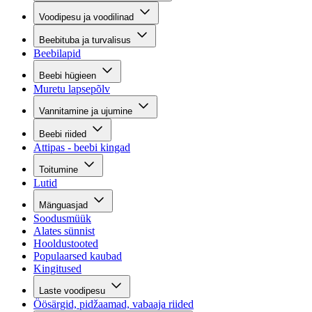
Voodipesu ja voodilinad
Beebituba ja turvalisus
Beebilapid
Beebi hügieen
Muretu lapsepõlv
Vannitamine ja ujumine
Beebi riided
Attipas - beebi kingad
Toitumine
Lutid
Mänguasjad
Soodusmüük
Alates sünnist
Hooldustooted
Populaarsed kaubad
Kingitused
Laste voodipesu
Öösärgid, pidžaamad, vabaaja riided