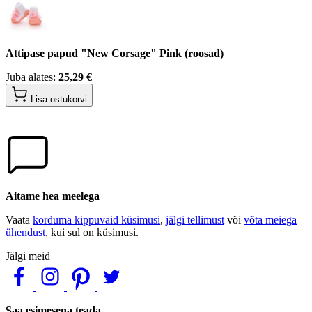
Attipase papud "New Corsage" Pink (roosad)
Juba alates:
25,29 €
Lisa ostukorvi
Aitame hea meelega
Vaata
korduma kippuvaid küsimusi
,
jälgi tellimust
või
võta meiega
ühendust
, kui sul on küsimusi.
Jälgi meid
Saa esimesena teada