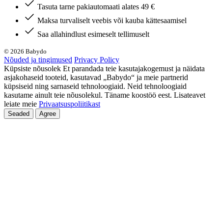
Tasuta tarne pakiautomaati alates 49 €
Maksa turvaliselt veebis või kauba kättesaamisel
Saa allahindlust esimeselt tellimuselt
© 2026 Babydo
Nõuded ja tingimused
Privacy Policy
Küpsiste nõusolek Et parandada teie kasutajakogemust ja näidata
asjakohaseid tooteid, kasutavad „Babydo“ ja meie partnerid
küpsiseid ning sarnaseid tehnoloogiaid. Neid tehnoloogiaid
kasutame ainult teie nõusolekul. Täname koostöö eest. Lisateavet
leiate meie
Privaatsuspoliitikast
Seaded
Agree