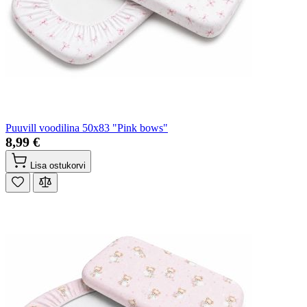
Puuvill voodilina 50x83 "Pink bows"
8,99 €
Lisa ostukorvi