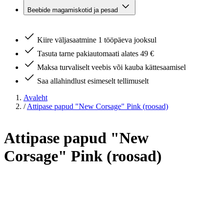
Beebide magamiskotid ja pesad
Kiire väljasaatmine 1 tööpäeva jooksul
Tasuta tarne pakiautomaati alates 49 €
Maksa turvaliselt veebis või kauba kättesaamisel
Saa allahindlust esimeselt tellimuselt
Avaleht
/
Attipase papud "New Corsage" Pink (roosad)
Attipase papud "New
Corsage" Pink (roosad)