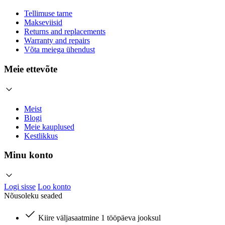
Tellimuse tarne
Makseviisid
Returns and replacements
Warranty and repairs
Võta meiega ühendust
Meie ettevõte
Meist
Blogi
Meie kauplused
Kestlikkus
Minu konto
Logi sisse
Loo konto
Nõusoleku seaded
Kiire väljasaatmine 1 tööpäeva jooksul