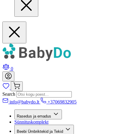
0
Search
info@babydo.lt
+37069832905
Rasedus ja emadus
Sünnituskomplekt
Beebi Ümbriktekid ja Tekid