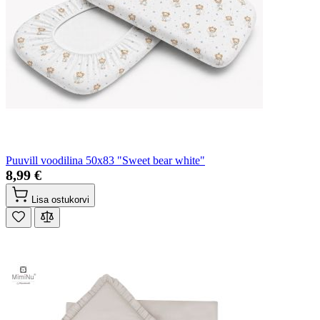
Puuvill voodilina 50x83 "Sweet bear white"
8,99 €
Lisa ostukorvi