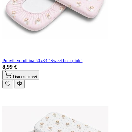
Puuvill voodilina 50x83 "Sweet bear pink"
8,99 €
Lisa ostukorvi