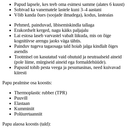
Papud lapsele, kes teeb oma esimesi samme (alates 6 kuust)
Sobivad ka vanematele lastele kuni 3–4 aastani
Võib kanda õues (soojade ilmadega), kodus, lasteaias
Pehmed, painduvad, libisemiskindla tallaga
Erakordselt kerged, nagu käiks paljajalu
Lai esiosa laseb varvastel vabalt liikuda, mis on õige
kognitiivse arengu jaoks väga tähtis.
Painduv tugeva tagaosaga tald hoiab jalga kindlalt õiges
asendis
Tootmisel on kasutatud vaid ohutuid ja neutraalseid aineid
(pole liime, mürgiseid aineid ega formaldehüüde).
Papusid tohib pesta veega ja pesumasinas, need kuivavad
kiiresti
Papu pealmise osa koostis:
Thermoplastic rubber (TPR)
Puuvill
Elastaan
Kumminiit
Polüuretaanniit
Papu alaosa koostis (tald):