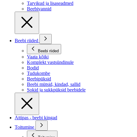
Tarvikud ja lisaseadmed
Beebivannid
Beebi riided
Beebi riided
Vaata kõiki
Komplekt vastsündinule
Bodid
Tudukombe
Beebipüksid
Beebi mütsid, kindad, sallid
Sokid ja sukkpüksid beebidele
Attipas - beebi kingad
Toitumine