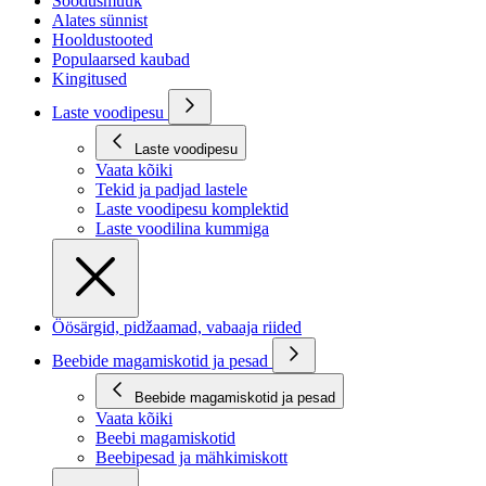
Soodusmüük
Alates sünnist
Hooldustooted
Populaarsed kaubad
Kingitused
Laste voodipesu
Laste voodipesu
Vaata kõiki
Tekid ja padjad lastele
Laste voodipesu komplektid
Laste voodilina kummiga
Öösärgid, pidžaamad, vabaaja riided
Beebide magamiskotid ja pesad
Beebide magamiskotid ja pesad
Vaata kõiki
Beebi magamiskotid
Beebipesad ja mähkimiskott