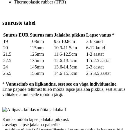
Thermoplastic rubber (TPR)
suuruste tabel
Suurus EUR
Suurus mm
Jalalaba pikkus
Lapse vanus *
19
108mm
9.6-10.8cm
3-6 kuud
20
115mm
10.9-11.5cm
6-12 kuud
21.5
125mm
11.6-12.5cm
1-2 aastat
22.5
135mm
12.6-13.5cm
1.5-2.5 aastat
24
145mm
13.6-14.5cm
2-3 aastat
25.5
155mm
14.6-15.5cm
2.5-3.5 aastat
*
Vanuseinfo on ligikaudne, sest see on väga individuaalne.
Enne papude tellimist tuleb mõõta lapse jalalaba pikkus, sest suurus
valitakse ainult selle mõõdu järgi.
Kuidas mõõta lapse jalalaba pikkust:
- asetage lapse jalalaba paberile
- märkige pliiatsi või pastapliiatsiga ära suure varba ja kanna piirid,