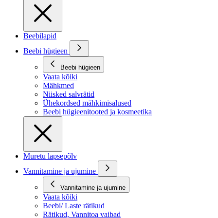
Beebilapid
Beebi hügieen
Beebi hügieen
Vaata kõiki
Mähkmed
Niisked salvrätid
Ühekordsed mähkimisalused
Beebi hügieenitooted ja kosmeetika
Muretu lapsepõlv
Vannitamine ja ujumine
Vannitamine ja ujumine
Vaata kõiki
Beebi/ Laste rätikud
Rätikud, Vannitoa vaibad