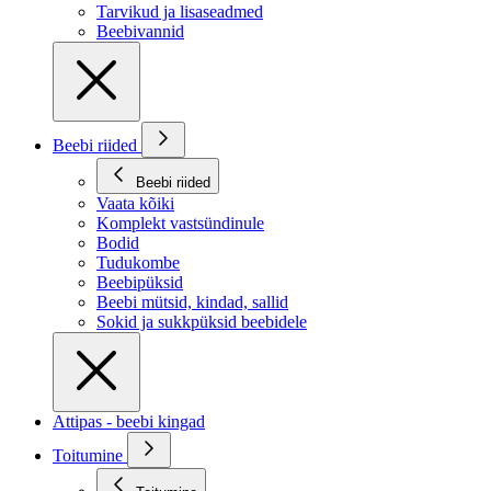
Tarvikud ja lisaseadmed
Beebivannid
Beebi riided
Beebi riided
Vaata kõiki
Komplekt vastsündinule
Bodid
Tudukombe
Beebipüksid
Beebi mütsid, kindad, sallid
Sokid ja sukkpüksid beebidele
Attipas - beebi kingad
Toitumine