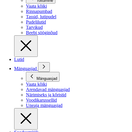
Toitumine
Vaata kõiki
Rinnapumbad
Tassid, lutipudel
Pudelilutid
Tarvikud
Beebi sööginõud
Lutid
Mänguasjad
Mänguasjad
Vaata kõiki
Arendavad mänguasjad
Närimiseks ja kõristid
Voodikarussellid
Uneaja mänguasjad