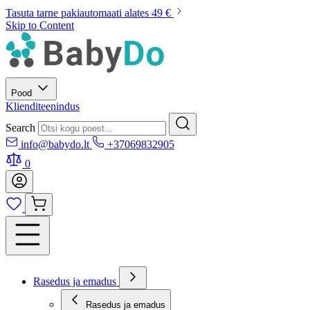
Tasuta tarne pakiautomaati alates 49 €
Skip to Content
Pood
Klienditeenindus
Search
info@babydo.lt
+37069832905
0
Rasedus ja emadus
Rasedus ja emadus