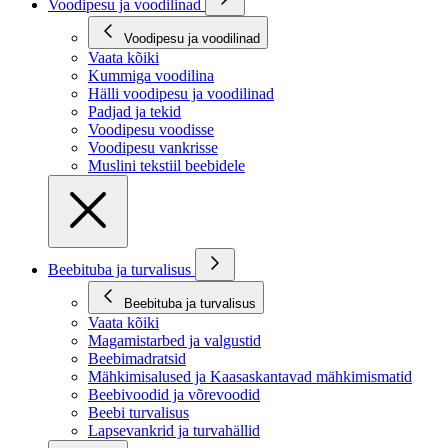
Voodipesu ja voodilinad
Voodipesu ja voodilinad
Vaata kõiki
Kummiga voodilina
Hälli voodipesu ja voodilinad
Padjad ja tekid
Voodipesu voodisse
Voodipesu vankrisse
Muslini tekstiil beebidele
Beebituba ja turvalisus
Beebituba ja turvalisus
Vaata kõiki
Magamistarbed ja valgustid
Beebimadratsid
Mähkimisalused ja Kaasaskantavad mähkimismatid
Beebivoodid ja võrevoodid
Beebi turvalisus
Lapsevankrid ja turvahällid