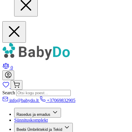
0
Search
info@babydo.lt
+37069832905
Rasedus ja emadus
Sünnituskomplekt
Beebi Ümbriktekid ja Tekid