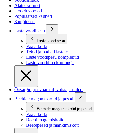
Soodusmüük
Alates sünnist
Hooldustooted
Populaarsed kaubad
Kingitused
Laste voodipesu
Laste voodipesu
Vaata kõiki
Tekid ja padjad lastele
Laste voodipesu komplektid
Laste voodilina kummiga
Öösärgid, pidžaamad, vabaaja riided
Beebide magamiskotid ja pesad
Beebide magamiskotid ja pesad
Vaata kõiki
Beebi magamiskotid
Beebipesad ja mähkimiskott