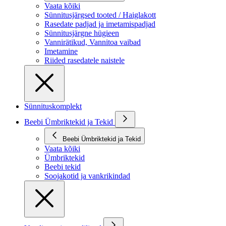
Vaata kõiki
Sünnitusjärgsed tooted / Haiglakott
Rasedate padjad ja imetamispadjad
Sünnitusjärgne hügieen
Vannirätikud, Vannitoa vaibad
Imetamine
Riided rasedatele naistele
Sünnituskomplekt
Beebi Ümbriktekid ja Tekid
Beebi Ümbriktekid ja Tekid
Vaata kõiki
Ümbriktekid
Beebi tekid
Soojakotid ja vankrikindad